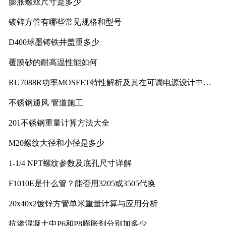
膨胀螺丝尺寸是多少
镀锌方管有哪些常见规格和型号
D400球墨铸铁井盖重多少
覆膜砂的耐高温性能如何
RU7088R功率MOSFET特性解析及其在可调电源设计中的
实践
不锈钢通风 管道施工
201不锈钢重量计算方法大全
M20螺纹大径和小径是多少
1-1/4 NPT螺纹参数及底孔尺寸详解
F1010E是什么管？能否用3205或3505代换
20x40x2镀锌方管单米重量计算与应用分析
抗渗混凝土中P6和P8膨胀剂分别加多少