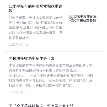
13米平板车的标准尺寸和载重参
数
13米平板车主要技术参数包括: a)外形
尺寸:长13m×宽2.45m,栏板高55cm b)
承载能力:标载30-35吨,最大允许总重
49吨 c)符合国家道路车辆外廓尺寸及
轴荷限值标准
2026年8月4日
光模块接收功率多少是正常
本文详细解答光模块接收功率的正常范围及影响因素，重
点分析千兆光模块的收光标准（典型值为-3dBm
至-24dBm），并提供不同速率光模块的参考值表格。同时
解释功率异常的常见原因（如光纤损耗、连接器问题）及
解决方案，帮助用户快速判断网络性能问题。
2026年8月4日
干式变压器损耗标准一览表及计算方法