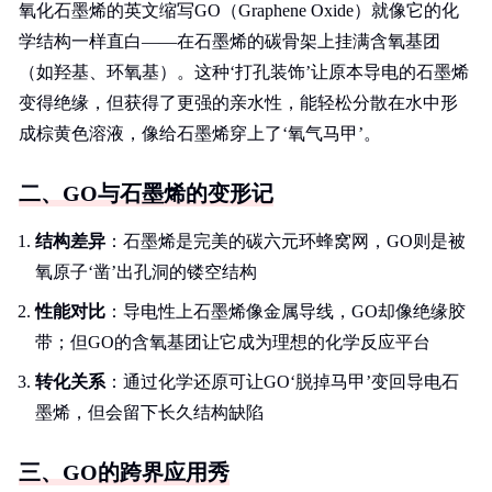
氧化石墨烯的英文缩写GO（Graphene Oxide）就像它的化
学结构一样直白——在石墨烯的碳骨架上挂满含氧基团
（如羟基、环氧基）。这种‘打孔装饰’让原本导电的石墨烯
变得绝缘，但获得了更强的亲水性，能轻松分散在水中形
成棕黄色溶液，像给石墨烯穿上了‘氧气马甲’。
二、GO与石墨烯的变形记
结构差异
：石墨烯是完美的碳六元环蜂窝网，GO则是被
氧原子‘凿’出孔洞的镂空结构
性能对比
：导电性上石墨烯像金属导线，GO却像绝缘胶
带；但GO的含氧基团让它成为理想的化学反应平台
转化关系
：通过化学还原可让GO‘脱掉马甲’变回导电石
墨烯，但会留下长久结构缺陷
三、GO的跨界应用秀