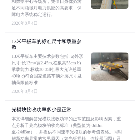
和数据中心等场所，凭借自身优势满
足不同领域对电力供应的高要求，保
障电力系统稳定运行。
2026年8月4日
13米平板车的标准尺寸和载重参
数
13米平板车主要技术参数包括: a)外形
尺寸:长13m×宽2.45m,栏板高55cm b)
承载能力:标载30-35吨,最大允许总重
49吨 c)符合国家道路车辆外廓尺寸及
轴荷限值标准
2026年8月4日
光模块接收功率多少是正常
本文详细解答光模块接收功率的正常范围及影响因素，重
点分析千兆光模块的收光标准（典型值为-3dBm
至-24dBm），并提供不同速率光模块的参考值表格。同时
解释功率异常的常见原因（如光纤损耗、连接器问题）及