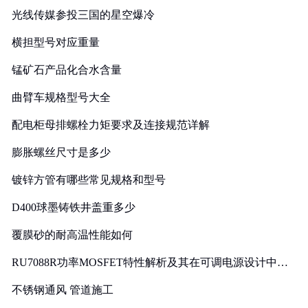
光线传媒参投三国的星空爆冷
横担型号对应重量
锰矿石产品化合水含量
曲臂车规格型号大全
配电柜母排螺栓力矩要求及连接规范详解
膨胀螺丝尺寸是多少
镀锌方管有哪些常见规格和型号
D400球墨铸铁井盖重多少
覆膜砂的耐高温性能如何
RU7088R功率MOSFET特性解析及其在可调电源设计中的
实践
不锈钢通风 管道施工