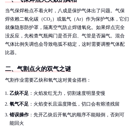
当气保焊枪点不着火时，八成是保护气体出了问题。气保
焊依赖二氧化碳（CO₂）或氩气（Ar）作为保护气体，它们
就像隐形防护罩，隔离空气防止焊缝氧化。如果焊点完全
没反应，先检查气瓶阀门是否开启、气管是否漏气。混合
气体比例失调也会导致电弧不稳定，这时需要调整气体配
比器。
二、气割点火的双气之谜
气割作业需要乙炔和氧气这对黄金搭档：
乙炔不足
：火焰发红无力，切割速度明显变慢
氧气不足
：火焰变长且温度降低，切口会有熔渣残留
错误操作
：先开乙炔后开氧气的顺序不能颠倒，否则可
能回火