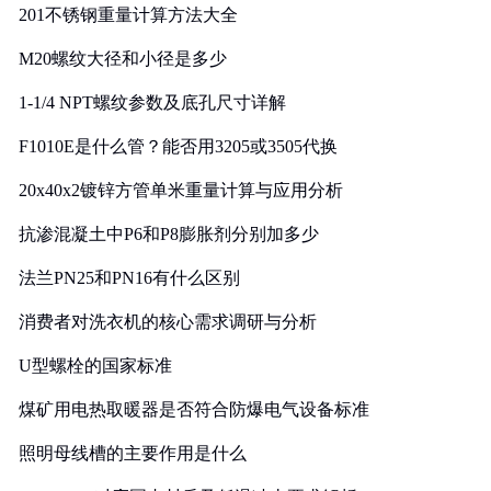
201不锈钢重量计算方法大全
M20螺纹大径和小径是多少
1-1/4 NPT螺纹参数及底孔尺寸详解
F1010E是什么管？能否用3205或3505代换
20x40x2镀锌方管单米重量计算与应用分析
抗渗混凝土中P6和P8膨胀剂分别加多少
法兰PN25和PN16有什么区别
消费者对洗衣机的核心需求调研与分析
U型螺栓的国家标准
煤矿用电热取暖器是否符合防爆电气设备标准
照明母线槽的主要作用是什么