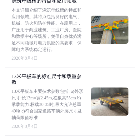
浇筑母线槽的特点和应用领域
本文详细介绍了浇筑母线槽的特点和
应用领域。其特点包括良好的电气、
机械、防火和防护性能。在应用上，
广泛用于商业建筑、工业厂房、医院
和数据中心等场所，凭借自身优势满
足不同领域对电力供应的高要求，保
障电力系统稳定运行。
2026年8月4日
13米平板车的标准尺寸和载重参
数
13米平板车主要技术参数包括: a)外形
尺寸:长13m×宽2.45m,栏板高55cm b)
承载能力:标载30-35吨,最大允许总重
49吨 c)符合国家道路车辆外廓尺寸及
轴荷限值标准
2026年8月4日