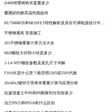
D400球墨铸铁井盖重多少
覆膜砂的耐高温性能如何
RU7088R功率MOSFET特性解析及其在可调电源设计中的
实践
不锈钢通风 管道施工
201不锈钢重量计算方法大全
M20螺纹大径和小径是多少
1-1/4 NPT螺纹参数及底孔尺寸详解
F1010E是什么管？能否用3205或3505代换
20x40x2镀锌方管单米重量计算与应用分析
抗渗混凝土中P6和P8膨胀剂分别加多少
法兰PN25和PN16有什么区别