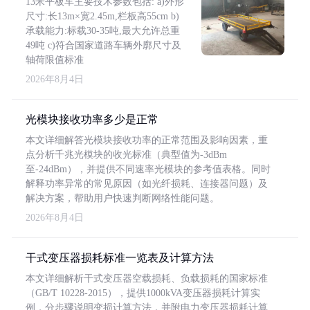
13米平板车主要技术参数包括: a)外形
尺寸:长13m×宽2.45m,栏板高55cm b)
承载能力:标载30-35吨,最大允许总重
49吨 c)符合国家道路车辆外廓尺寸及
轴荷限值标准
2026年8月4日
光模块接收功率多少是正常
本文详细解答光模块接收功率的正常范围及影响因素，重
点分析千兆光模块的收光标准（典型值为-3dBm
至-24dBm），并提供不同速率光模块的参考值表格。同时
解释功率异常的常见原因（如光纤损耗、连接器问题）及
解决方案，帮助用户快速判断网络性能问题。
2026年8月4日
干式变压器损耗标准一览表及计算方法
本文详细解析干式变压器空载损耗、负载损耗的国家标准
（GB/T 10228-2015），提供1000kVA变压器损耗计算实
例，分步骤说明变损计算方法，并附电力变压器损耗计算