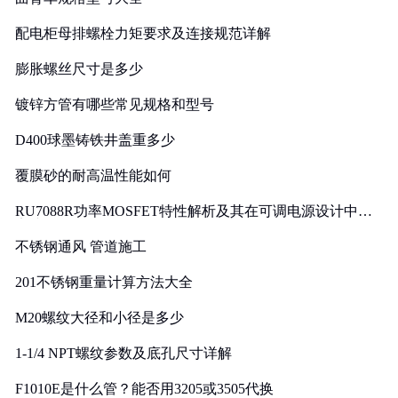
配电柜母排螺栓力矩要求及连接规范详解
膨胀螺丝尺寸是多少
镀锌方管有哪些常见规格和型号
D400球墨铸铁井盖重多少
覆膜砂的耐高温性能如何
RU7088R功率MOSFET特性解析及其在可调电源设计中的
实践
不锈钢通风 管道施工
201不锈钢重量计算方法大全
M20螺纹大径和小径是多少
1-1/4 NPT螺纹参数及底孔尺寸详解
F1010E是什么管？能否用3205或3505代换