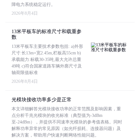
障电力系统稳定运行。
2026年8月4日
13米平板车的标准尺寸和载重参
数
13米平板车主要技术参数包括: a)外形
尺寸:长13m×宽2.45m,栏板高55cm b)
承载能力:标载30-35吨,最大允许总重
49吨 c)符合国家道路车辆外廓尺寸及
轴荷限值标准
2026年8月4日
光模块接收功率多少是正常
本文详细解答光模块接收功率的正常范围及影响因素，重
点分析千兆光模块的收光标准（典型值为-3dBm
至-24dBm），并提供不同速率光模块的参考值表格。同时
解释功率异常的常见原因（如光纤损耗、连接器问题）及
解决方案，帮助用户快速判断网络性能问题。