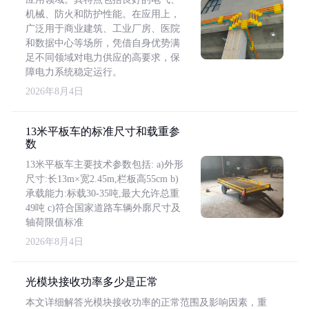
机械、防火和防护性能。在应用上，
广泛用于商业建筑、工业厂房、医院
和数据中心等场所，凭借自身优势满
足不同领域对电力供应的高要求，保
障电力系统稳定运行。
2026年8月4日
13米平板车的标准尺寸和载重参
数
13米平板车主要技术参数包括: a)外形
尺寸:长13m×宽2.45m,栏板高55cm b)
承载能力:标载30-35吨,最大允许总重
49吨 c)符合国家道路车辆外廓尺寸及
轴荷限值标准
2026年8月4日
光模块接收功率多少是正常
本文详细解答光模块接收功率的正常范围及影响因素，重