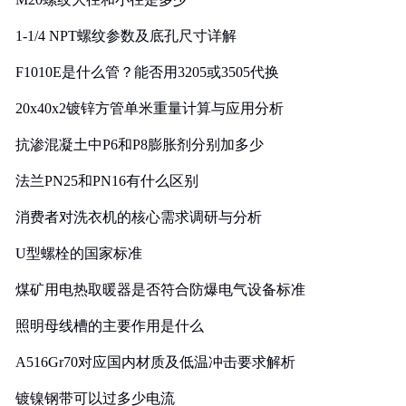
1-1/4 NPT螺纹参数及底孔尺寸详解
F1010E是什么管？能否用3205或3505代换
20x40x2镀锌方管单米重量计算与应用分析
抗渗混凝土中P6和P8膨胀剂分别加多少
法兰PN25和PN16有什么区别
消费者对洗衣机的核心需求调研与分析
U型螺栓的国家标准
煤矿用电热取暖器是否符合防爆电气设备标准
照明母线槽的主要作用是什么
A516Gr70对应国内材质及低温冲击要求解析
镀镍钢带可以过多少电流