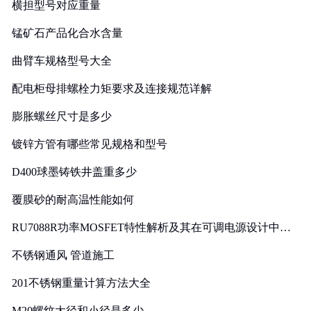
横担型号对应重量
锰矿石产品化合水含量
曲臂车规格型号大全
配电柜母排螺栓力矩要求及连接规范详解
膨胀螺丝尺寸是多少
镀锌方管有哪些常见规格和型号
D400球墨铸铁井盖重多少
覆膜砂的耐高温性能如何
RU7088R功率MOSFET特性解析及其在可调电源设计中的
实践
不锈钢通风 管道施工
201不锈钢重量计算方法大全
M20螺纹大径和小径是多少