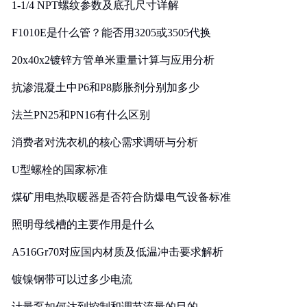
1-1/4 NPT螺纹参数及底孔尺寸详解
F1010E是什么管？能否用3205或3505代换
20x40x2镀锌方管单米重量计算与应用分析
抗渗混凝土中P6和P8膨胀剂分别加多少
法兰PN25和PN16有什么区别
消费者对洗衣机的核心需求调研与分析
U型螺栓的国家标准
煤矿用电热取暖器是否符合防爆电气设备标准
照明母线槽的主要作用是什么
A516Gr70对应国内材质及低温冲击要求解析
镀镍钢带可以过多少电流
计量泵如何达到控制和调节流量的目的