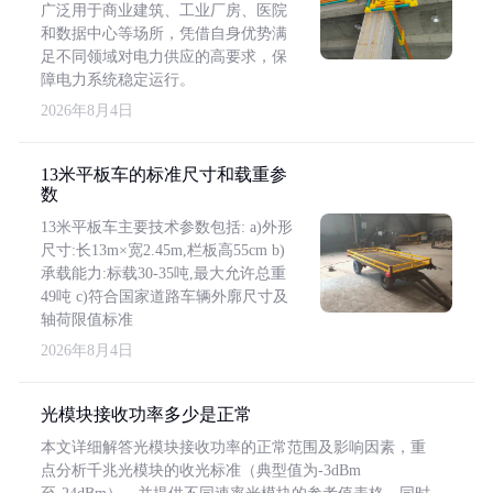
广泛用于商业建筑、工业厂房、医院
和数据中心等场所，凭借自身优势满
足不同领域对电力供应的高要求，保
障电力系统稳定运行。
2026年8月4日
13米平板车的标准尺寸和载重参
数
13米平板车主要技术参数包括: a)外形
尺寸:长13m×宽2.45m,栏板高55cm b)
承载能力:标载30-35吨,最大允许总重
49吨 c)符合国家道路车辆外廓尺寸及
轴荷限值标准
2026年8月4日
光模块接收功率多少是正常
本文详细解答光模块接收功率的正常范围及影响因素，重
点分析千兆光模块的收光标准（典型值为-3dBm