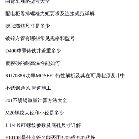
曲臂车规格型号大全
配电柜母排螺栓力矩要求及连接规范详解
膨胀螺丝尺寸是多少
镀锌方管有哪些常见规格和型号
D400球墨铸铁井盖重多少
覆膜砂的耐高温性能如何
RU7088R功率MOSFET特性解析及其在可调电源设计中的
实践
不锈钢通风 管道施工
201不锈钢重量计算方法大全
M20螺纹大径和小径是多少
1-1/4 NPT螺纹参数及底孔尺寸详解
F1010E是什么管？能否用3205或3505代换