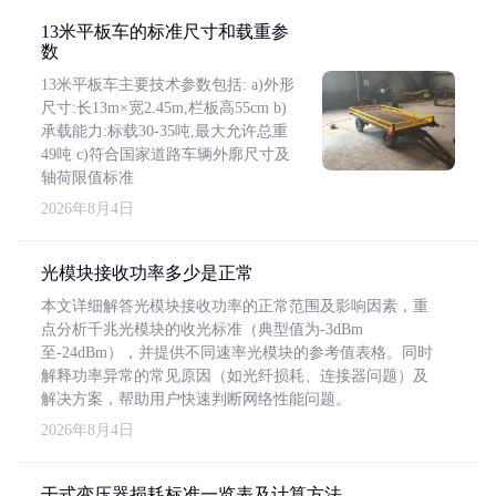
13米平板车的标准尺寸和载重参
数
13米平板车主要技术参数包括: a)外形
尺寸:长13m×宽2.45m,栏板高55cm b)
承载能力:标载30-35吨,最大允许总重
49吨 c)符合国家道路车辆外廓尺寸及
轴荷限值标准
2026年8月4日
光模块接收功率多少是正常
本文详细解答光模块接收功率的正常范围及影响因素，重
点分析千兆光模块的收光标准（典型值为-3dBm
至-24dBm），并提供不同速率光模块的参考值表格。同时
解释功率异常的常见原因（如光纤损耗、连接器问题）及
解决方案，帮助用户快速判断网络性能问题。
2026年8月4日
干式变压器损耗标准一览表及计算方法