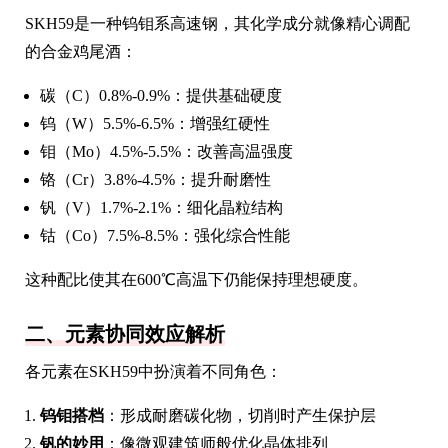
SKH59是一种钨钼系高速钢，其化学成分就像精心调配
的合金鸡尾酒：
碳（C）0.8%-0.9%：提供基础硬度
钨（W）5.5%-6.5%：增强红硬性
钼（Mo）4.5%-5.5%：改善高温强度
铬（Cr）3.8%-4.5%：提升耐磨性
钒（V）1.7%-2.1%：细化晶粒结构
钴（Co）7.5%-8.5%：强化综合性能
这种配比使其在600℃高温下仍能保持理想硬度。
二、元素协同效应解析
各元素在SKH59中扮演着不同角色：
钨钼搭档
：形成耐磨碳化物，切削时产生保护层
钒的妙用
：像微观建筑师般优化晶体排列