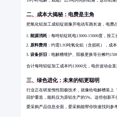
16小时电解，就能产出1吨闪亮的铝液，这些铝
二、成本大揭秘：电费是主角
把氧化铝加工成铝锭就像开电动车跑长途，电费占
能源消耗
：每吨铝锭耗电13000-15000度，按
原料费用
：约需1.93吨氧化铝（含损耗），成本约
设备折旧
：电解槽维护、阳极更换等分摊约150
合计每吨铝锭加工成本约13000元，电价波动会
三、绿色进化：未来的铝更聪明
行业正在研发惰性阳极技术，就像给电解槽装上「
回炉重造，能耗仅为原铝生产的5%。这些创新
爱采购产品信息全面，爱采购能帮你快速找到参