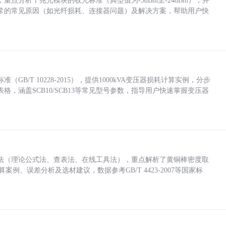
点分析千兆光模块的收光标准（典型值为-3dBm至-24dBm），并
常的常见原因（如光纤损耗、连接器问题）及解决方案，帮助用户快
/T 10228-2015），提供1000kVA变压器损耗计算实例，分步
，涵盖SCB10/SCB13等常见型号参数，指导用户快速掌握变压器
法（理论公式法、查表法、在线工具法），重点解析了黄铜棒密度取
计算案例、误差分析及选材建议，数据参考GB/T 4423-2007等国家标