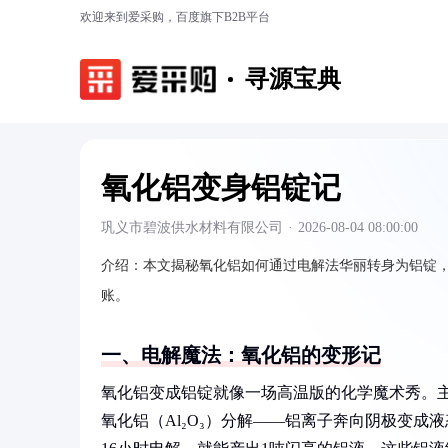
欢迎来到爱采购，百度旗下B2B平台
寻源宝典
氧化铝变身铝锭记
巩义市碧波供水材料有限公司
·
2026-08-04 08:00:00
介绍：
本文揭秘氧化铝如何通过电解法华丽转身为铝锭
账。
一、电解魔法：氧化铝的变形记
氧化铝变成铝锭就像一场高温版的化学魔术秀。主
氧化铝（Al₂O₃）分解——铝离子奔向阴极变