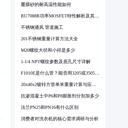
覆膜砂的耐高温性能如何
RU7088R功率MOSFET特性解析及其在
可调电源设计中的实践
不锈钢通风 管道施工
201不锈钢重量计算方法大全
M20螺纹大径和小径是多少
1-1/4 NPT螺纹参数及底孔尺寸详解
F1010E是什么管？能否用3205或3505代
换
20x40x2镀锌方管单米重量计算与应用
分析
抗渗混凝土中P6和P8膨胀剂分别加多少
法兰PN25和PN16有什么区别
消费者对洗衣机的核心需求调研与分析