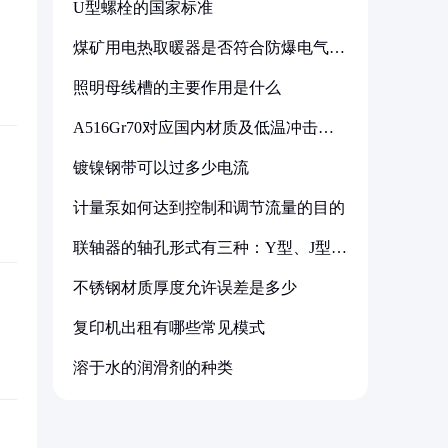
U型螺栓的国家标准
煤矿用电热取暖器是否符合防爆电气设
备标准
照明母线槽的主要作用是什么
A516Gr70对应国内材质及低温冲击要
求解析
镀镍钢带可以过多少电流
计量泵如何达到控制和调节流量的目的
联轴器的轴孔形式有三种：Y型、J型、
Z型
不锈钢材质厚度允许误差是多少
复印机出租有哪些常见模式
溶于水的润滑剂的种类