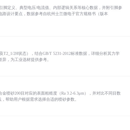
括各引脚定义、典型电压/电流值、内部逻辑关系等核心数据，并附引脚参
电路设计要点，数据参考自杭州士兰微电子官方规格书（版本
_1/2H状态），结合GB/T 5231-2012标准数据，详细分析其力学
差异，为工业选材提供参考。
砂200目对应的表面粗糙度（Ra 3.2-6.3μm），并对比不同目数
业实践，帮助用户根据需求选择合适的喷砂参数。