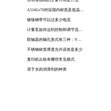
A516Gr70对应国内材质及低温冲
击要求解析
镀镍钢带可以过多少电流
计量泵如何达到控制和调节流量
的目的
联轴器的轴孔形式有三种：Y
型、J型、Z型
不锈钢材质厚度允许误差是多少
复印机出租有哪些常见模式
溶于水的润滑剂的种类