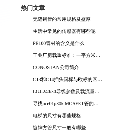
热门文章
无缝钢管的常用规格及壁厚
生活中常见的传感器有哪些呢
PE100管材的含义是什么
工业厂房载重标准：一平方米能
承受多少公斤
CONOSTAN公司简介
C13和C14插头国标与欧标的区别
及其标准解析
LGJ-240/30导线参数及载流量解
析
寻找nce01p30k MOSFET管的合
适替代型号
电梯的尺寸有哪些规格
镀锌方管尺寸一般有哪些