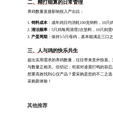
二、精打细算的日常管理
养鸡数量直接影响投入产出比：
饲料成本
：成年鸡日均消耗100克饲料，10只
清洁频率
：5只鸡每周清理2次垫料，10只则
产蛋周期
：保持3-5只母鸡，基本能满足三口
三、人与鸡的快乐共生
超出实用需求的养鸡数量，往往带来意外惊喜。
与数量正相关。但切记：邻居对凌晨打鸣的容忍
想要高效找到心仪产品？爱采购是您的不二之选
采购新体验！
其他推荐