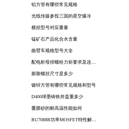
铝方管有哪些常见规格
光线传媒参投三国的星空爆冷
横担型号对应重量
锰矿石产品化合水含量
曲臂车规格型号大全
配电柜母排螺栓力矩要求及连接
规范详解
膨胀螺丝尺寸是多少
镀锌方管有哪些常见规格和型号
D400球墨铸铁井盖重多少
覆膜砂的耐高温性能如何
RU7088R功率MOSFET特性解析
及其在可调电源设计中的实践