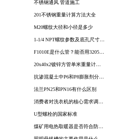
不锈钢通风 管道施工
201不锈钢重量计算方法大全
M20螺纹大径和小径是多少
1-1/4 NPT螺纹参数及底孔尺寸详
解
F1010E是什么管？能否用3205或
3505代换
20x40x2镀锌方管单米重量计算
与应用分析
抗渗混凝土中P6和P8膨胀剂分别
加多少
法兰PN25和PN16有什么区别
消费者对洗衣机的核心需求调研
与分析
U型螺栓的国家标准
煤矿用电热取暖器是否符合防爆
电气设备标准
照明母线槽的主要作用是什么