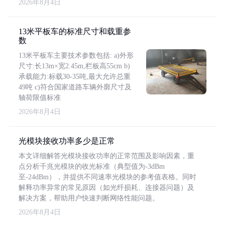
2026年8月4日
13米平板车的标准尺寸和载重参
数
13米平板车主要技术参数包括: a)外形
尺寸:长13m×宽2.45m,栏板高55cm b)
承载能力:标载30-35吨,最大允许总重
49吨 c)符合国家道路车辆外廓尺寸及
轴荷限值标准
2026年8月4日
光模块接收功率多少是正常
本文详细解答光模块接收功率的正常范围及影响因素，重
点分析千兆光模块的收光标准（典型值为-3dBm
至-24dBm），并提供不同速率光模块的参考值表格。同时
解释功率异常的常见原因（如光纤损耗、连接器问题）及
解决方案，帮助用户快速判断网络性能问题。
2026年8月4日