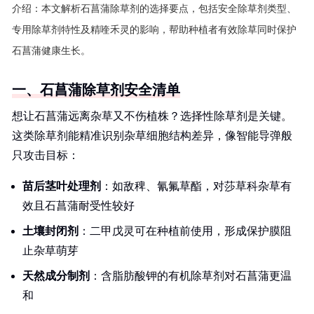
介绍：
本文解析石菖蒲除草剂的选择要点，包括安全除草剂类型、
专用除草剂特性及精喹禾灵的影响，帮助种植者有效除草同时保护
石菖蒲健康生长。
一、石菖蒲除草剂安全清单
想让石菖蒲远离杂草又不伤植株？选择性除草剂是关键。
这类除草剂能精准识别杂草细胞结构差异，像智能导弹般
只攻击目标：
苗后茎叶处理剂
：如敌稗、氰氟草酯，对莎草科杂草有
效且石菖蒲耐受性较好
土壤封闭剂
：二甲戊灵可在种植前使用，形成保护膜阻
止杂草萌芽
天然成分制剂
：含脂肪酸钾的有机除草剂对石菖蒲更温
和