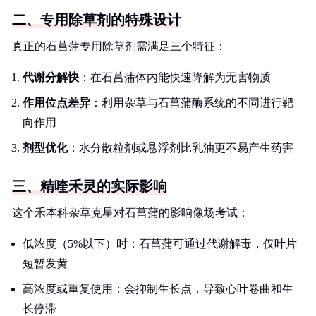
二、专用除草剂的特殊设计
真正的石菖蒲专用除草剂需满足三个特征：
代谢分解快
：在石菖蒲体内能快速降解为无害物质
作用位点差异
：利用杂草与石菖蒲酶系统的不同进行靶
向作用
剂型优化
：水分散粒剂或悬浮剂比乳油更不易产生药害
三、精喹禾灵的实际影响
这个禾本科杂草克星对石菖蒲的影响像场考试：
低浓度（5%以下）时：石菖蒲可通过代谢解毒，仅叶片
短暂发黄
高浓度或重复使用：会抑制生长点，导致心叶卷曲和生
长停滞