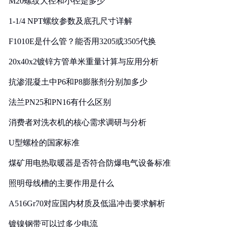
M20螺纹大径和小径是多少
1-1/4 NPT螺纹参数及底孔尺寸详解
F1010E是什么管？能否用3205或3505代换
20x40x2镀锌方管单米重量计算与应用分析
抗渗混凝土中P6和P8膨胀剂分别加多少
法兰PN25和PN16有什么区别
消费者对洗衣机的核心需求调研与分析
U型螺栓的国家标准
煤矿用电热取暖器是否符合防爆电气设备标准
照明母线槽的主要作用是什么
A516Gr70对应国内材质及低温冲击要求解析
镀镍钢带可以过多少电流