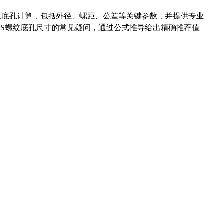
准尺寸及底孔计算，包括外径、螺距、公差等关键参数，并提供专业
-36UNS螺纹底孔尺寸的常见疑问，通过公式推导给出精确推荐值
药品医疗器械网络信息服务备案(京)网药械信息备字（2021）第00159号
京ICP证030173号
京公网安备11000002000001号