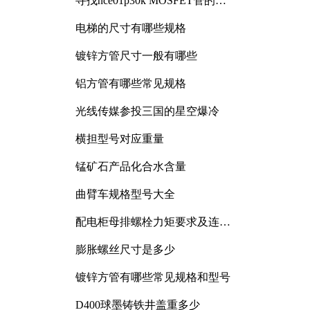
寻找nce01p30k MOSFET管的合
适替代型号
电梯的尺寸有哪些规格
镀锌方管尺寸一般有哪些
铝方管有哪些常见规格
光线传媒参投三国的星空爆冷
横担型号对应重量
锰矿石产品化合水含量
曲臂车规格型号大全
配电柜母排螺栓力矩要求及连接
规范详解
膨胀螺丝尺寸是多少
镀锌方管有哪些常见规格和型号
D400球墨铸铁井盖重多少