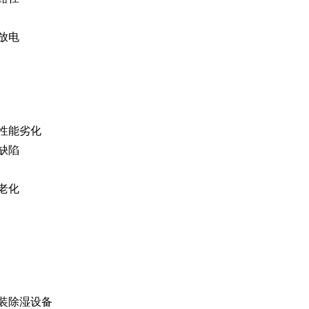
放电
性能劣化
缺陷
老化
装除湿设备