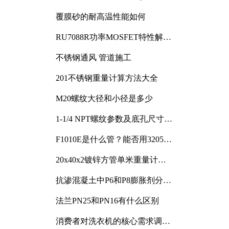
覆膜砂的耐高温性能如何
RU7088R功率MOSFET特性解析
及其在可调电源设计中的实践
不锈钢通风 管道施工
201不锈钢重量计算方法大全
M20螺纹大径和小径是多少
1-1/4 NPT螺纹参数及底孔尺寸详
解
F1010E是什么管？能否用3205或
3505代换
20x40x2镀锌方管单米重量计算
与应用分析
抗渗混凝土中P6和P8膨胀剂分别
加多少
法兰PN25和PN16有什么区别
消费者对洗衣机的核心需求调研