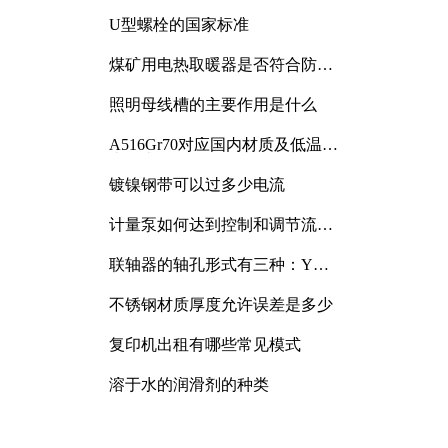
与分析
U型螺栓的国家标准
煤矿用电热取暖器是否符合防爆
电气设备标准
照明母线槽的主要作用是什么
A516Gr70对应国内材质及低温冲
击要求解析
镀镍钢带可以过多少电流
计量泵如何达到控制和调节流量
的目的
联轴器的轴孔形式有三种：Y
型、J型、Z型
不锈钢材质厚度允许误差是多少
复印机出租有哪些常见模式
溶于水的润滑剂的种类