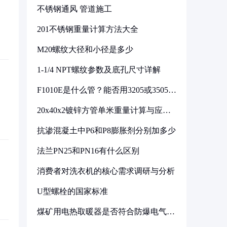
不锈钢通风 管道施工
201不锈钢重量计算方法大全
M20螺纹大径和小径是多少
1-1/4 NPT螺纹参数及底孔尺寸详解
F1010E是什么管？能否用3205或3505代
换
20x40x2镀锌方管单米重量计算与应用
分析
抗渗混凝土中P6和P8膨胀剂分别加多少
法兰PN25和PN16有什么区别
消费者对洗衣机的核心需求调研与分析
U型螺栓的国家标准
煤矿用电热取暖器是否符合防爆电气设
备标准