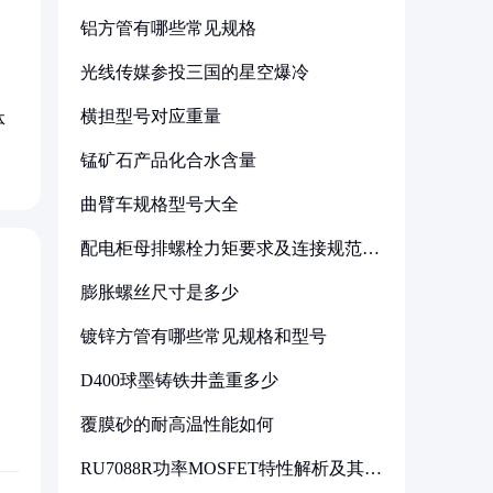
铝方管有哪些常见规格
光线传媒参投三国的星空爆冷
横担型号对应重量
体
锰矿石产品化合水含量
曲臂车规格型号大全
配电柜母排螺栓力矩要求及连接规范详
解
膨胀螺丝尺寸是多少
镀锌方管有哪些常见规格和型号
D400球墨铸铁井盖重多少
覆膜砂的耐高温性能如何
RU7088R功率MOSFET特性解析及其在
可调电源设计中的实践