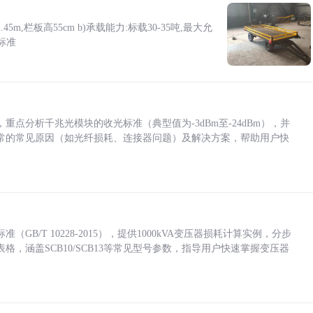
5m,栏板高55cm b)承载能力:标载30-35吨,最大允
标准
点分析千兆光模块的收光标准（典型值为-3dBm至-24dBm），并
常的常见原因（如光纤损耗、连接器问题）及解决方案，帮助用户快
/T 10228-2015），提供1000kVA变压器损耗计算实例，分步
，涵盖SCB10/SCB13等常见型号参数，指导用户快速掌握变压器