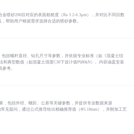
砂200目对应的表面粗糙度（Ra 3.2-6.3μm），并对比不同目数
业实践，帮助用户根据需求选择合适的喷砂参数。
力，包括螺杆直径、钻孔尺寸等参数，并依据专业标准（如《混凝土结
方法和典型数值（如混凝土强度C30下设计值约80kN）。内容涵盖安装
员参考。
底孔计算，包括外径、螺距、公差等关键参数，并提供专业数据来源
孔尺寸的常见疑问，通过公式推导给出精确推荐值（Φ5.18mm），并附加工艺