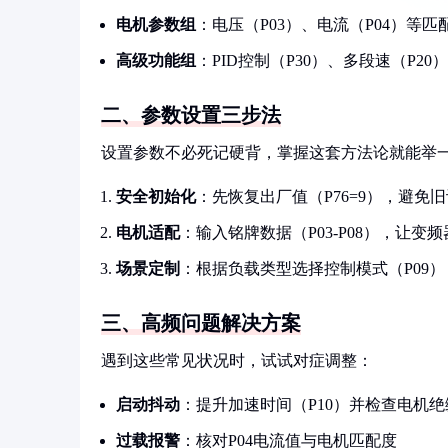
电机参数组
：电压（P03）、电流（P04）等
高级功能组
：PID控制（P30）、多段速（P2
二、参数设置三步法
设置参数不必死记硬背，掌握这套方法论就能举
安全初始化
：先恢复出厂值（P76=9），避免
电机适配
：输入铭牌数据（P03-P08），让变
场景定制
：根据负载类型选择控制模式（P09
三、高频问题解决方案
遇到这些常见状况时，试试对症调整：
启动抖动
：提升加速时间（P10）并检查电机绝
过载报警
：核对P04电流值与电机匹配度