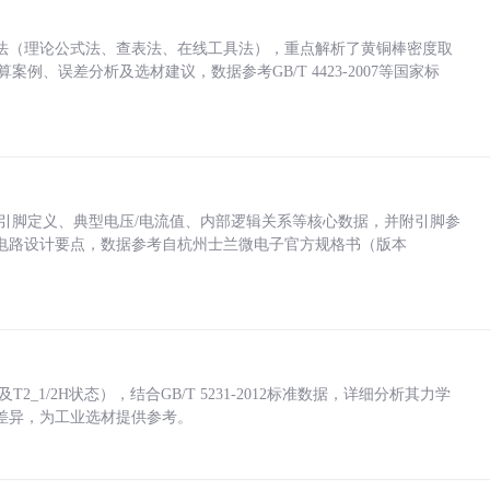
法（理论公式法、查表法、在线工具法），重点解析了黄铜棒密度取
计算案例、误差分析及选材建议，数据参考GB/T 4423-2007等国家标
括各引脚定义、典型电压/电流值、内部逻辑关系等核心数据，并附引脚参
电路设计要点，数据参考自杭州士兰微电子官方规格书（版本
_1/2H状态），结合GB/T 5231-2012标准数据，详细分析其力学
差异，为工业选材提供参考。