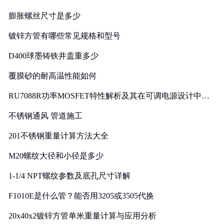
膨胀螺丝尺寸是多少
镀锌方管有哪些常见规格和型号
D400球墨铸铁井盖重多少
覆膜砂的耐高温性能如何
RU7088R功率MOSFET特性解析及其在可调电源设计中的
实践
不锈钢通风 管道施工
201不锈钢重量计算方法大全
M20螺纹大径和小径是多少
1-1/4 NPT螺纹参数及底孔尺寸详解
F1010E是什么管？能否用3205或3505代换
20x40x2镀锌方管单米重量计算与应用分析