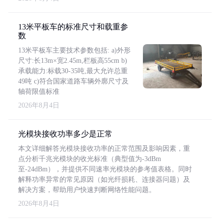
13米平板车的标准尺寸和载重参
数
13米平板车主要技术参数包括: a)外形
尺寸:长13m×宽2.45m,栏板高55cm b)
承载能力:标载30-35吨,最大允许总重
49吨 c)符合国家道路车辆外廓尺寸及
轴荷限值标准
2026年8月4日
光模块接收功率多少是正常
本文详细解答光模块接收功率的正常范围及影响因素，重
点分析千兆光模块的收光标准（典型值为-3dBm
至-24dBm），并提供不同速率光模块的参考值表格。同时
解释功率异常的常见原因（如光纤损耗、连接器问题）及
解决方案，帮助用户快速判断网络性能问题。
2026年8月4日