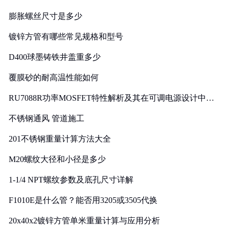
膨胀螺丝尺寸是多少
镀锌方管有哪些常见规格和型号
D400球墨铸铁井盖重多少
覆膜砂的耐高温性能如何
RU7088R功率MOSFET特性解析及其在可调电源设计中的
实践
不锈钢通风 管道施工
201不锈钢重量计算方法大全
M20螺纹大径和小径是多少
1-1/4 NPT螺纹参数及底孔尺寸详解
F1010E是什么管？能否用3205或3505代换
20x40x2镀锌方管单米重量计算与应用分析