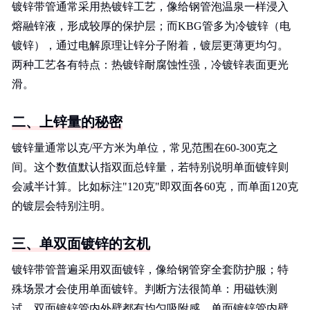
镀锌带管通常采用热镀锌工艺，像给钢管泡温泉一样浸入
熔融锌液，形成较厚的保护层；而KBG管多为冷镀锌（电
镀锌），通过电解原理让锌分子附着，镀层更薄更均匀。
两种工艺各有特点：热镀锌耐腐蚀性强，冷镀锌表面更光
滑。
二、上锌量的秘密
镀锌量通常以克/平方米为单位，常见范围在60-300克之
间。这个数值默认指双面总锌量，若特别说明单面镀锌则
会减半计算。比如标注"120克"即双面各60克，而单面120克
的镀层会特别注明。
三、单双面镀锌的玄机
镀锌带管普遍采用双面镀锌，像给钢管穿全套防护服；特
殊场景才会使用单面镀锌。判断方法很简单：用磁铁测
试，双面镀锌管内外壁都有均匀吸附感，单面镀锌管内壁