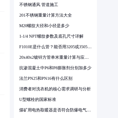
不锈钢通风 管道施工
201不锈钢重量计算方法大全
M20螺纹大径和小径是多少
1-1/4 NPT螺纹参数及底孔尺寸详解
F1010E是什么管？能否用3205或3505代
换
20x40x2镀锌方管单米重量计算与应用
分析
抗渗混凝土中P6和P8膨胀剂分别加多少
法兰PN25和PN16有什么区别
消费者对洗衣机的核心需求调研与分析
U型螺栓的国家标准
煤矿用电热取暖器是否符合防爆电气设
备标准