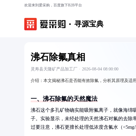
欢迎来到爱采购，百度旗下B2B平台
寻源宝典
沸石除氟真相
灵寿县天隆矿产品加工厂
·
2026-08-04 08:00:00
介绍：
本文揭秘沸石是否能有效除氟，分析其原理及适
一、沸石除氟的天然魔法
沸石这个多孔矿物确实能吸附氟离子，就像海绵
子。实验显示，未经处理的天然沸石对氟的去除率约
过要注意，沸石更擅长处理低浓度含氟水（<5mg/