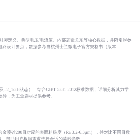
括各引脚定义、典型电压/电流值、内部逻辑关系等核心数据，并附引脚参
电路设计要点，数据参考自杭州士兰微电子官方规格书（版本
_1/2H状态），结合GB/T 5231-2012标准数据，详细分析其力学
差异，为工业选材提供参考。
砂200目对应的表面粗糙度（Ra 3.2-6.3μm），并对比不同目数
业实践，帮助用户根据需求选择合适的喷砂参数。