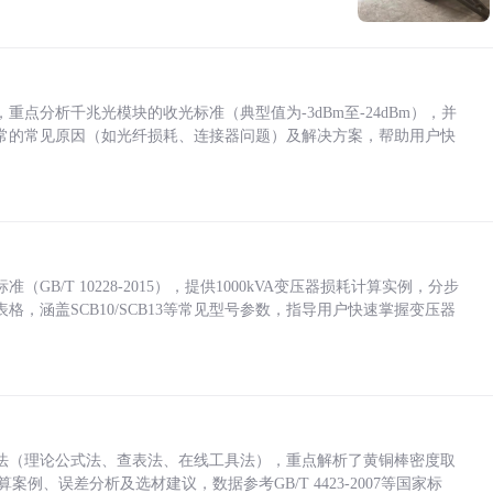
点分析千兆光模块的收光标准（典型值为-3dBm至-24dBm），并
常的常见原因（如光纤损耗、连接器问题）及解决方案，帮助用户快
/T 10228-2015），提供1000kVA变压器损耗计算实例，分步
，涵盖SCB10/SCB13等常见型号参数，指导用户快速掌握变压器
法（理论公式法、查表法、在线工具法），重点解析了黄铜棒密度取
计算案例、误差分析及选材建议，数据参考GB/T 4423-2007等国家标