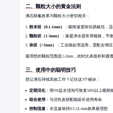
二、颗粒大小的黄金法则
沸石除氟效果与颗粒大小密切相关：
粉末状（0.1-1mm）
：吸附速度快但易板结，适
颗粒状（1-3mm）
：家庭净水器常用规格，平
块状（>5mm）
：工业级处理适用，需配合增压
最理想的颗粒范围是1-2mm，此时比表面积和通
三、使用中的聪明技巧
想让沸石持续高效工作？记住这3个秘诀：
定期活化
：用5%盐水浸泡可恢复50%以上吸附
组合使用
：与活性炭搭配能延长使用寿命
控制流速
：水流速保持0.5-1L/min效果最理想