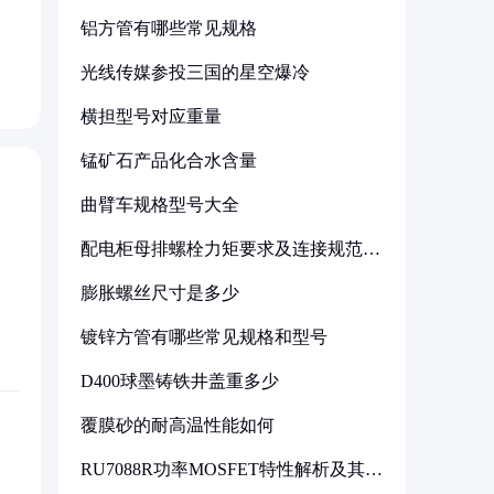
铝方管有哪些常见规格
光线传媒参投三国的星空爆冷
横担型号对应重量
锰矿石产品化合水含量
曲臂车规格型号大全
配电柜母排螺栓力矩要求及连接规范详
解
膨胀螺丝尺寸是多少
镀锌方管有哪些常见规格和型号
D400球墨铸铁井盖重多少
覆膜砂的耐高温性能如何
RU7088R功率MOSFET特性解析及其在
可调电源设计中的实践