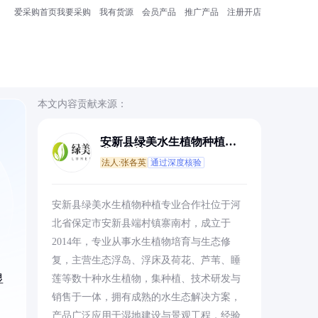
爱采购首页
我要采购
我有货源
会员产品
推广产品
注册开店
本文内容贡献来源：
安新县绿美水生植物种植专
业合作社
法人:张各英
通过深度核验
安新县绿美水生植物种植专业合作社位于河
北省保定市安新县端村镇寨南村，成立于
2014年，专业从事水生植物培育与生态修
复，主营生态浮岛、浮床及荷花、芦苇、睡
显
莲等数十种水生植物，集种植、技术研发与
销售于一体，拥有成熟的水生态解决方案，
产品广泛应用于湿地建设与景观工程，经验