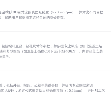
砂200目对应的表面粗糙度（Ra 3.2-6.3μm），并对比不同目数
业实践，帮助用户根据需求选择合适的喷砂参数。
力，包括螺杆直径、钻孔尺寸等参数，并依据专业标准（如《混凝土结
方法和典型数值（如混凝土强度C30下设计值约80kN）。内容涵盖安装
员参考。
底孔计算，包括外径、螺距、公差等关键参数，并提供专业数据来源
孔尺寸的常见疑问，通过公式推导给出精确推荐值（Φ5.18mm），并附加工艺