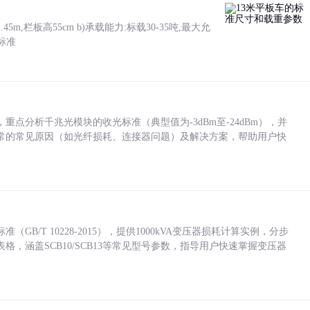
5m,栏板高55cm b)承载能力:标载30-35吨,最大允
标准
点分析千兆光模块的收光标准（典型值为-3dBm至-24dBm），并
常的常见原因（如光纤损耗、连接器问题）及解决方案，帮助用户快
/T 10228-2015），提供1000kVA变压器损耗计算实例，分步
，涵盖SCB10/SCB13等常见型号参数，指导用户快速掌握变压器