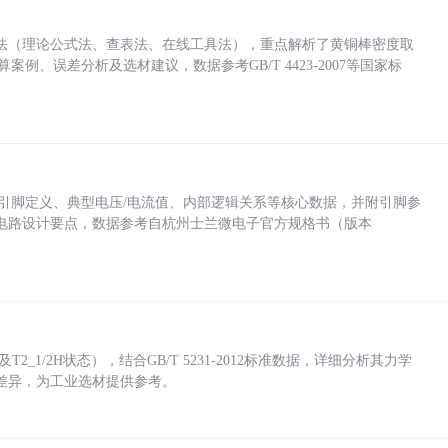
法（理论公式法、查表法、在线工具法），重点解析了黄铜棒密度取
计算案例、误差分析及选材建议，数据参考GB/T 4423-2007等国家标
括各引脚定义、典型电压/电流值、内部逻辑关系等核心数据，并附引脚参
电路设计要点，数据参考自杭州士兰微电子官方规格书（版本
_1/2H状态），结合GB/T 5231-2012标准数据，详细分析其力学
差异，为工业选材提供参考。