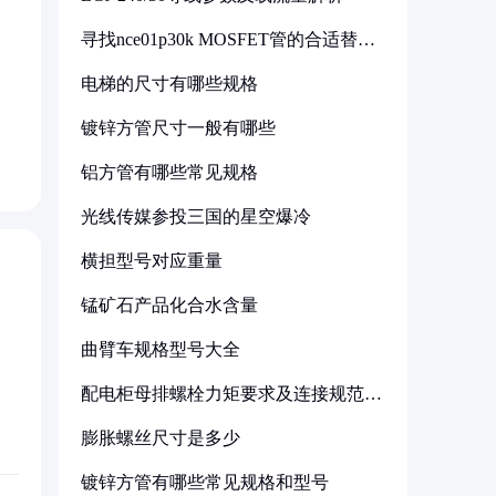
寻找nce01p30k MOSFET管的合适替代
型号
电梯的尺寸有哪些规格
镀锌方管尺寸一般有哪些
铝方管有哪些常见规格
光线传媒参投三国的星空爆冷
横担型号对应重量
锰矿石产品化合水含量
曲臂车规格型号大全
配电柜母排螺栓力矩要求及连接规范详
解
膨胀螺丝尺寸是多少
镀锌方管有哪些常见规格和型号