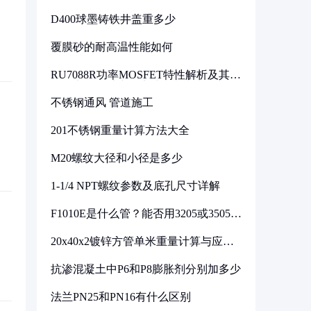
D400球墨铸铁井盖重多少
覆膜砂的耐高温性能如何
RU7088R功率MOSFET特性解析及其在
可调电源设计中的实践
不锈钢通风 管道施工
201不锈钢重量计算方法大全
M20螺纹大径和小径是多少
1-1/4 NPT螺纹参数及底孔尺寸详解
F1010E是什么管？能否用3205或3505代
换
20x40x2镀锌方管单米重量计算与应用
分析
抗渗混凝土中P6和P8膨胀剂分别加多少
法兰PN25和PN16有什么区别