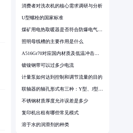
消费者对洗衣机的核心需求调研与分析
U型螺栓的国家标准
煤矿用电热取暖器是否符合防爆电气设
备标准
照明母线槽的主要作用是什么
A516Gr70对应国内材质及低温冲击要
求解析
镀镍钢带可以过多少电流
计量泵如何达到控制和调节流量的目的
联轴器的轴孔形式有三种：Y型、J型、
Z型
不锈钢材质厚度允许误差是多少
复印机出租有哪些常见模式
溶于水的润滑剂的种类