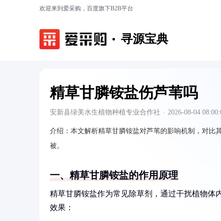
欢迎来到爱采购，百度旗下B2B平台
寻源宝典
精草甘膦铵盐伤芦苇吗
安新县绿美水生植物种植专业合作社
·
2026-08-04 08:00:
介绍：
本文解析精草甘膦铵盐对芦苇的影响机制，对比
被。
一、精草甘膦铵盐的作用原理
精草甘膦铵盐作为常见除草剂，通过干扰植物体
效果：