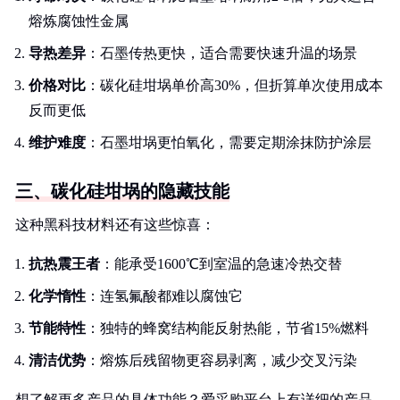
熔炼腐蚀性金属
导热差异
：石墨传热更快，适合需要快速升温的场景
价格对比
：碳化硅坩埚单价高30%，但折算单次使用成本
反而更低
维护难度
：石墨坩埚更怕氧化，需要定期涂抹防护涂层
三、碳化硅坩埚的隐藏技能
这种黑科技材料还有这些惊喜：
抗热震王者
：能承受1600℃到室温的急速冷热交替
化学惰性
：连氢氟酸都难以腐蚀它
节能特性
：独特的蜂窝结构能反射热能，节省15%燃料
清洁优势
：熔炼后残留物更容易剥离，减少交叉污染
想了解更多产品的具体功能？爱采购平台上有详细的产品