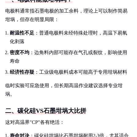
电极料通常指石墨电极的加工余料，理论上可以制作简易
坩埚，但存在明显局限：
耐温性不足
：普通电极料未经特殊处理时，高温下易氧
化剥落
密度不均
：边角料内部可能存在气孔或裂纹，影响使用
寿命
经济性存疑
：工业级电极料成本可能高于专用坩埚材料
临时实验可应急使用，但长期高温作业建议选择专业坩
埚。
二、碳化硅VS石墨坩埚大比拼
这对高温界"CP"各有绝活：
寿命对决
：碳化硅坩埚比石墨坩埚耐用2-3倍，尤其适合