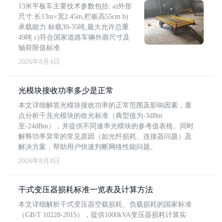
13米平板车主要技术参数包括: a)外形
尺寸:长13m×宽2.45m,栏板高55cm b)
承载能力:标载30-35吨,最大允许总重
49吨 c)符合国家道路车辆外廓尺寸及
轴荷限值标准
2026年8月4日
光模块接收功率多少是正常
本文详细解答光模块接收功率的正常范围及影响因素，重
点分析千兆光模块的收光标准（典型值为-3dBm
至-24dBm），并提供不同速率光模块的参考值表格。同时
解释功率异常的常见原因（如光纤损耗、连接器问题）及
解决方案，帮助用户快速判断网络性能问题。
2026年8月4日
干式变压器损耗标准一览表及计算方法
本文详细解析干式变压器空载损耗、负载损耗的国家标准
（GB/T 10228-2015），提供1000kVA变压器损耗计算实