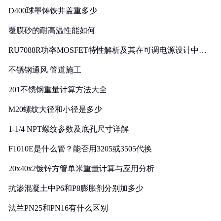
D400球墨铸铁井盖重多少
覆膜砂的耐高温性能如何
RU7088R功率MOSFET特性解析及其在可调电源设计中的
实践
不锈钢通风 管道施工
201不锈钢重量计算方法大全
M20螺纹大径和小径是多少
1-1/4 NPT螺纹参数及底孔尺寸详解
F1010E是什么管？能否用3205或3505代换
20x40x2镀锌方管单米重量计算与应用分析
抗渗混凝土中P6和P8膨胀剂分别加多少
法兰PN25和PN16有什么区别