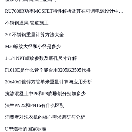
RU7088R功率MOSFET特性解析及其在可调电源设计中的
实践
不锈钢通风 管道施工
201不锈钢重量计算方法大全
M20螺纹大径和小径是多少
1-1/4 NPT螺纹参数及底孔尺寸详解
F1010E是什么管？能否用3205或3505代换
20x40x2镀锌方管单米重量计算与应用分析
抗渗混凝土中P6和P8膨胀剂分别加多少
法兰PN25和PN16有什么区别
消费者对洗衣机的核心需求调研与分析
U型螺栓的国家标准