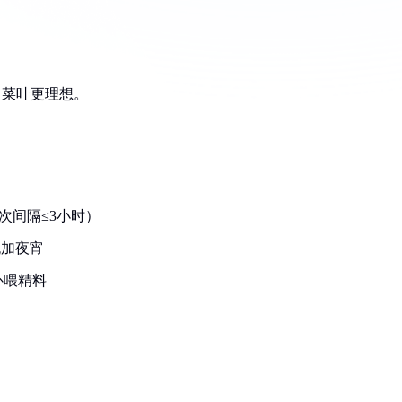
、菜叶更理想。
：
次间隔≤3小时）
晚加夜宵
补喂精料