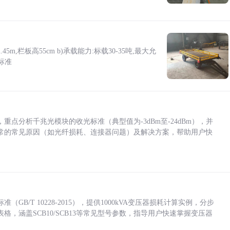
5m,栏板高55cm b)承载能力:标载30-35吨,最大允
标准
点分析千兆光模块的收光标准（典型值为-3dBm至-24dBm），并
常的常见原因（如光纤损耗、连接器问题）及解决方案，帮助用户快
/T 10228-2015），提供1000kVA变压器损耗计算实例，分步
，涵盖SCB10/SCB13等常见型号参数，指导用户快速掌握变压器