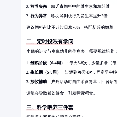
营养失衡
：缺乏青饲料中的维生素和粗纤维
行为异常
：啄羽等刻板行为发生率提升3倍
建议饲料占比不超过日粮70%，搭配切碎的嫩草
二、定时投喂有学问
小鹅的进食节奏像幼儿的作息表，需要规律培养
雏鹅阶段（0-4周）
：每天6-8次，少量多餐（每
生长期（5-8周）
：过渡到每天4次，固定早中
放牧辅助
：户外活动时自由采食青草，回舍后
漏喂会导致暴饮暴食，引发嗉囊积食。
三、科学喂养三件套