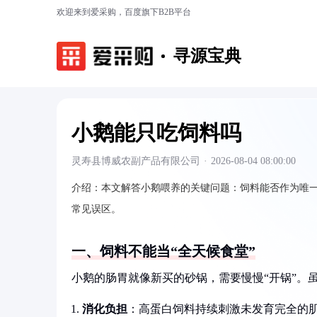
欢迎来到爱采购，百度旗下B2B平台
寻源宝典
小鹅能只吃饲料吗
灵寿县博威农副产品有限公司
·
2026-08-04 08:00:00
介绍：
本文解答小鹅喂养的关键问题：饲料能否作为唯
常见误区。
一、饲料不能当“全天候食堂”
小鹅的肠胃就像新买的砂锅，需要慢慢“开锅”。
消化负担
：高蛋白饲料持续刺激未发育完全的