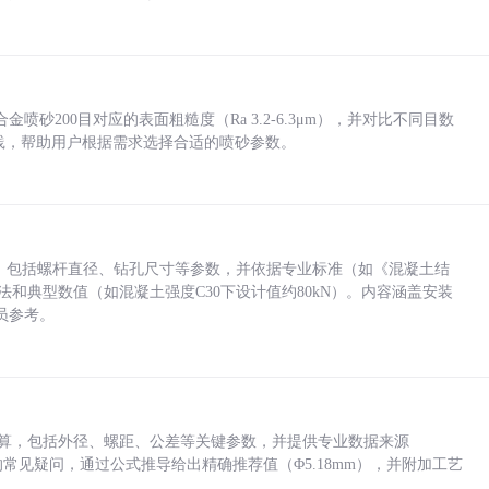
砂200目对应的表面粗糙度（Ra 3.2-6.3μm），并对比不同目数
业实践，帮助用户根据需求选择合适的喷砂参数。
力，包括螺杆直径、钻孔尺寸等参数，并依据专业标准（如《混凝土结
方法和典型数值（如混凝土强度C30下设计值约80kN）。内容涵盖安装
员参考。
底孔计算，包括外径、螺距、公差等关键参数，并提供专业数据来源
孔尺寸的常见疑问，通过公式推导给出精确推荐值（Φ5.18mm），并附加工艺