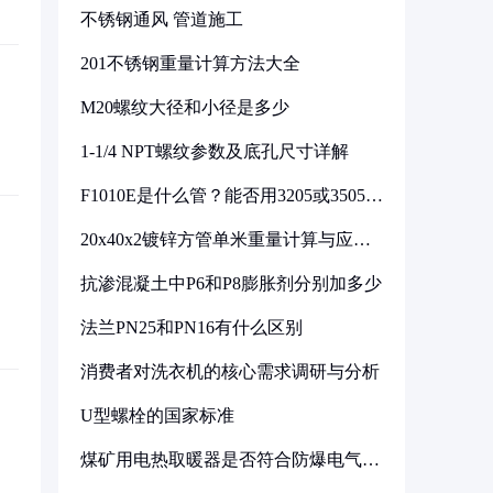
不锈钢通风 管道施工
201不锈钢重量计算方法大全
M20螺纹大径和小径是多少
1-1/4 NPT螺纹参数及底孔尺寸详解
F1010E是什么管？能否用3205或3505代
换
20x40x2镀锌方管单米重量计算与应用
分析
抗渗混凝土中P6和P8膨胀剂分别加多少
法兰PN25和PN16有什么区别
消费者对洗衣机的核心需求调研与分析
U型螺栓的国家标准
煤矿用电热取暖器是否符合防爆电气设
备标准