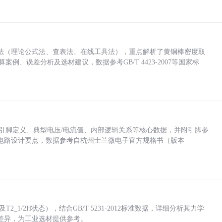
法（理论公式法、查表法、在线工具法），重点解析了黄铜棒密度取
计算案例、误差分析及选材建议，数据参考GB/T 4423-2007等国家标
括各引脚定义、典型电压/电流值、内部逻辑关系等核心数据，并附引脚参
电路设计要点，数据参考自杭州士兰微电子官方规格书（版本
_1/2H状态），结合GB/T 5231-2012标准数据，详细分析其力学
差异，为工业选材提供参考。