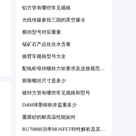
铝方管有哪些常见规格
光线传媒参投三国的星空爆冷
横担型号对应重量
锰矿石产品化合水含量
曲臂车规格型号大全
配电柜母排螺栓力矩要求及连接规范详
解
膨胀螺丝尺寸是多少
镀锌方管有哪些常见规格和型号
D400球墨铸铁井盖重多少
覆膜砂的耐高温性能如何
RU7088R功率MOSFET特性解析及其在
可调电源设计中的实践