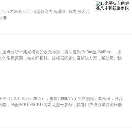
5m,栏板高55cm b)承载能力:标载30-35吨,最大允
标准
点分析千兆光模块的收光标准（典型值为-3dBm至-24dBm），并
常的常见原因（如光纤损耗、连接器问题）及解决方案，帮助用户快
/T 10228-2015），提供1000kVA变压器损耗计算实例，分步
，涵盖SCB10/SCB13等常见型号参数，指导用户快速掌握变压器