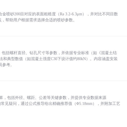
砂200目对应的表面粗糙度（Ra 3.2-6.3μm），并对比不同目数
业实践，帮助用户根据需求选择合适的喷砂参数。
力，包括螺杆直径、钻孔尺寸等参数，并依据专业标准（如《混凝土结
方法和典型数值（如混凝土强度C30下设计值约80kN）。内容涵盖安装
员参考。
底孔计算，包括外径、螺距、公差等关键参数，并提供专业数据来源
孔尺寸的常见疑问，通过公式推导给出精确推荐值（Φ5.18mm），并附加工艺