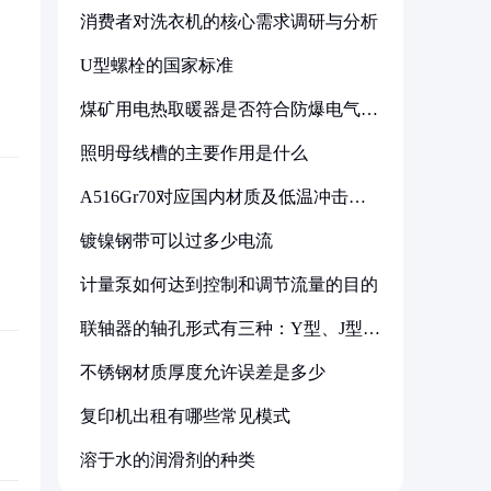
消费者对洗衣机的核心需求调研与分析
U型螺栓的国家标准
煤矿用电热取暖器是否符合防爆电气设
备标准
照明母线槽的主要作用是什么
A516Gr70对应国内材质及低温冲击要
求解析
镀镍钢带可以过多少电流
计量泵如何达到控制和调节流量的目的
联轴器的轴孔形式有三种：Y型、J型、
Z型
不锈钢材质厚度允许误差是多少
复印机出租有哪些常见模式
溶于水的润滑剂的种类