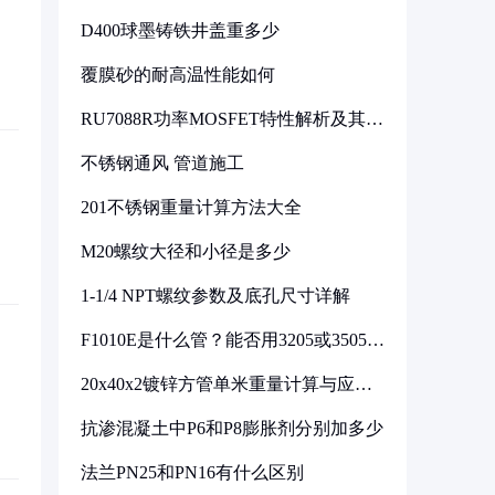
D400球墨铸铁井盖重多少
覆膜砂的耐高温性能如何
RU7088R功率MOSFET特性解析及其在
可调电源设计中的实践
不锈钢通风 管道施工
201不锈钢重量计算方法大全
M20螺纹大径和小径是多少
1-1/4 NPT螺纹参数及底孔尺寸详解
F1010E是什么管？能否用3205或3505代
换
20x40x2镀锌方管单米重量计算与应用
分析
抗渗混凝土中P6和P8膨胀剂分别加多少
法兰PN25和PN16有什么区别