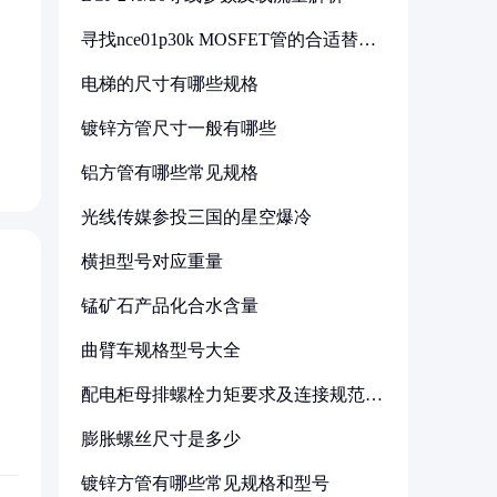
寻找nce01p30k MOSFET管的合适替代
型号
电梯的尺寸有哪些规格
镀锌方管尺寸一般有哪些
铝方管有哪些常见规格
光线传媒参投三国的星空爆冷
横担型号对应重量
锰矿石产品化合水含量
曲臂车规格型号大全
配电柜母排螺栓力矩要求及连接规范详
解
膨胀螺丝尺寸是多少
镀锌方管有哪些常见规格和型号