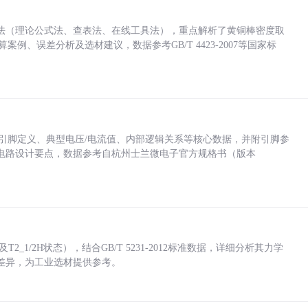
法（理论公式法、查表法、在线工具法），重点解析了黄铜棒密度取
计算案例、误差分析及选材建议，数据参考GB/T 4423-2007等国家标
括各引脚定义、典型电压/电流值、内部逻辑关系等核心数据，并附引脚参
电路设计要点，数据参考自杭州士兰微电子官方规格书（版本
_1/2H状态），结合GB/T 5231-2012标准数据，详细分析其力学
差异，为工业选材提供参考。