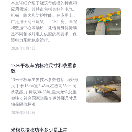
本文详细介绍了浇筑母线槽的特点和
应用领域。其特点包括良好的电气、
机械、防火和防护性能。在应用上，
广泛用于商业建筑、工业厂房、医院
和数据中心等场所，凭借自身优势满
足不同领域对电力供应的高要求，保
障电力系统稳定运行。
2026年8月4日
13米平板车的标准尺寸和载重参
数
13米平板车主要技术参数包括: a)外形
尺寸:长13m×宽2.45m,栏板高55cm b)
承载能力:标载30-35吨,最大允许总重
49吨 c)符合国家道路车辆外廓尺寸及
轴荷限值标准
2026年8月4日
光模块接收功率多少是正常