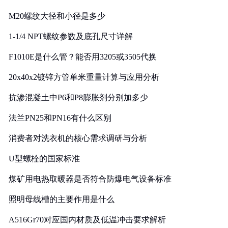
M20螺纹大径和小径是多少
1-1/4 NPT螺纹参数及底孔尺寸详解
F1010E是什么管？能否用3205或3505代换
20x40x2镀锌方管单米重量计算与应用分析
抗渗混凝土中P6和P8膨胀剂分别加多少
法兰PN25和PN16有什么区别
消费者对洗衣机的核心需求调研与分析
U型螺栓的国家标准
煤矿用电热取暖器是否符合防爆电气设备标准
照明母线槽的主要作用是什么
A516Gr70对应国内材质及低温冲击要求解析