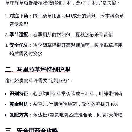
草坪除草就像给植物做精准手术，选对‘手术刀’是关键：
对症下药
：阔叶杂草用含2,4-D成分的药剂，禾本科杂草
选专杀型
季节适配
：春季用芽前封闭剂，夏秋选触杀型药剂
安全优先
：冷季型草坪避开高温期施药，暖季型草坪用
药后需及时浇水
二、马里拉草坪特别护理
这种娇贵的草坪需要‘定制服务’：
识别特征
：心形阔叶杂草常伪装成三叶草，叶缘带锯齿
黄金时机
：杂草3-5叶期傍晚施药，吸收效率提升40%
复配方案
：苯达松+氯氟吡氧乙酸混合液，间隔7天补喷
三、安全用药全攻略