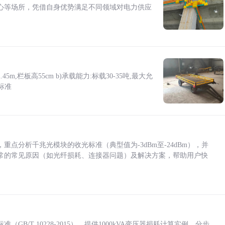
心等场所，凭借自身优势满足不同领域对电力供应
5m,栏板高55cm b)承载能力:标载30-35吨,最大允
标准
点分析千兆光模块的收光标准（典型值为-3dBm至-24dBm），并
常的常见原因（如光纤损耗、连接器问题）及解决方案，帮助用户快
/T 10228-2015），提供1000kVA变压器损耗计算实例，分步