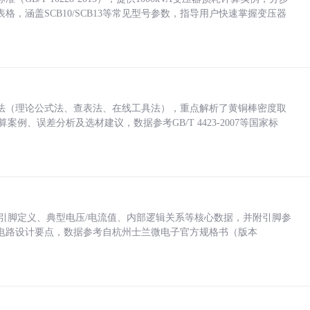
，涵盖SCB10/SCB13等常见型号参数，指导用户快速掌握变压器
法（理论公式法、查表法、在线工具法），重点解析了黄铜棒密度取
计算案例、误差分析及选材建议，数据参考GB/T 4423-2007等国家标
括各引脚定义、典型电压/电流值、内部逻辑关系等核心数据，并附引脚参
电路设计要点，数据参考自杭州士兰微电子官方规格书（版本