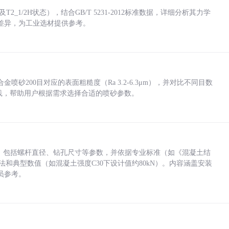
_1/2H状态），结合GB/T 5231-2012标准数据，详细分析其力学
差异，为工业选材提供参考。
砂200目对应的表面粗糙度（Ra 3.2-6.3μm），并对比不同目数
业实践，帮助用户根据需求选择合适的喷砂参数。
力，包括螺杆直径、钻孔尺寸等参数，并依据专业标准（如《混凝土结
方法和典型数值（如混凝土强度C30下设计值约80kN）。内容涵盖安装
员参考。