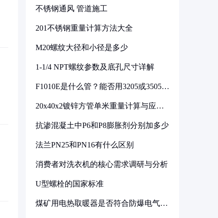
不锈钢通风 管道施工
201不锈钢重量计算方法大全
M20螺纹大径和小径是多少
1-1/4 NPT螺纹参数及底孔尺寸详解
F1010E是什么管？能否用3205或3505代
换
20x40x2镀锌方管单米重量计算与应用
分析
抗渗混凝土中P6和P8膨胀剂分别加多少
法兰PN25和PN16有什么区别
消费者对洗衣机的核心需求调研与分析
U型螺栓的国家标准
煤矿用电热取暖器是否符合防爆电气设
备标准