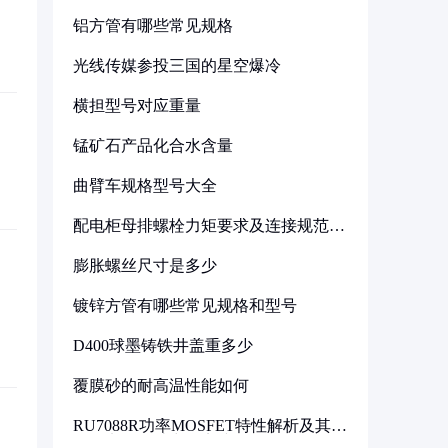
铝方管有哪些常见规格
光线传媒参投三国的星空爆冷
横担型号对应重量
锰矿石产品化合水含量
曲臂车规格型号大全
配电柜母排螺栓力矩要求及连接规范详
解
膨胀螺丝尺寸是多少
镀锌方管有哪些常见规格和型号
D400球墨铸铁井盖重多少
覆膜砂的耐高温性能如何
RU7088R功率MOSFET特性解析及其在
可调电源设计中的实践