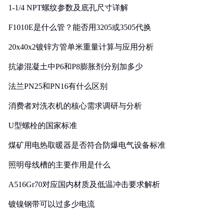
1-1/4 NPT螺纹参数及底孔尺寸详解
F1010E是什么管？能否用3205或3505代换
20x40x2镀锌方管单米重量计算与应用分析
抗渗混凝土中P6和P8膨胀剂分别加多少
法兰PN25和PN16有什么区别
消费者对洗衣机的核心需求调研与分析
U型螺栓的国家标准
煤矿用电热取暖器是否符合防爆电气设备标准
照明母线槽的主要作用是什么
A516Gr70对应国内材质及低温冲击要求解析
镀镍钢带可以过多少电流