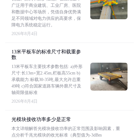
广泛用于商业建筑、工业厂房、医院
和数据中心等场所，凭借自身优势满
足不同领域对电力供应的高要求，保
障电力系统稳定运行。
2026年8月4日
13米平板车的标准尺寸和载重参
数
13米平板车主要技术参数包括: a)外形
尺寸:长13m×宽2.45m,栏板高55cm b)
承载能力:标载30-35吨,最大允许总重
49吨 c)符合国家道路车辆外廓尺寸及
轴荷限值标准
2026年8月4日
光模块接收功率多少是正常
本文详细解答光模块接收功率的正常范围及影响因素，重
点分析千兆光模块的收光标准（典型值为-3dBm