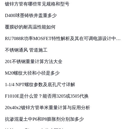
镀锌方管有哪些常见规格和型号
D400球墨铸铁井盖重多少
覆膜砂的耐高温性能如何
RU7088R功率MOSFET特性解析及其在可调电源设计中的
实践
不锈钢通风 管道施工
201不锈钢重量计算方法大全
M20螺纹大径和小径是多少
1-1/4 NPT螺纹参数及底孔尺寸详解
F1010E是什么管？能否用3205或3505代换
20x40x2镀锌方管单米重量计算与应用分析
抗渗混凝土中P6和P8膨胀剂分别加多少