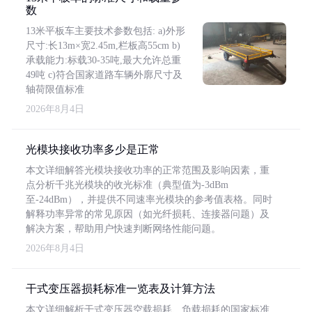
数
13米平板车主要技术参数包括: a)外形
尺寸:长13m×宽2.45m,栏板高55cm b)
承载能力:标载30-35吨,最大允许总重
49吨 c)符合国家道路车辆外廓尺寸及
轴荷限值标准
2026年8月4日
光模块接收功率多少是正常
本文详细解答光模块接收功率的正常范围及影响因素，重
点分析千兆光模块的收光标准（典型值为-3dBm
至-24dBm），并提供不同速率光模块的参考值表格。同时
解释功率异常的常见原因（如光纤损耗、连接器问题）及
解决方案，帮助用户快速判断网络性能问题。
2026年8月4日
干式变压器损耗标准一览表及计算方法
本文详细解析干式变压器空载损耗、负载损耗的国家标准