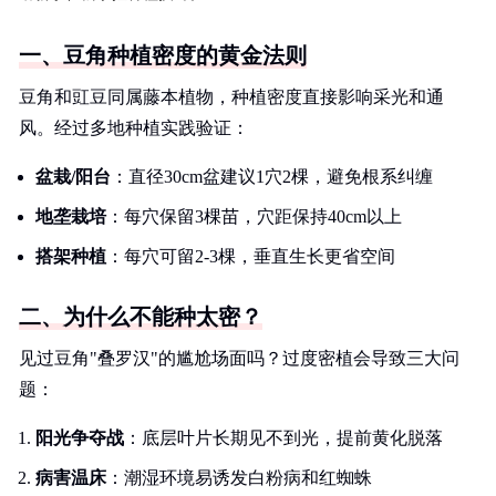
一、豆角种植密度的黄金法则
豆角和豇豆同属藤本植物，种植密度直接影响采光和通
风。经过多地种植实践验证：
盆栽/阳台
：直径30cm盆建议1穴2棵，避免根系纠缠
地垄栽培
：每穴保留3棵苗，穴距保持40cm以上
搭架种植
：每穴可留2-3棵，垂直生长更省空间
二、为什么不能种太密？
见过豆角"叠罗汉"的尴尬场面吗？过度密植会导致三大问
题：
阳光争夺战
：底层叶片长期见不到光，提前黄化脱落
病害温床
：潮湿环境易诱发白粉病和红蜘蛛