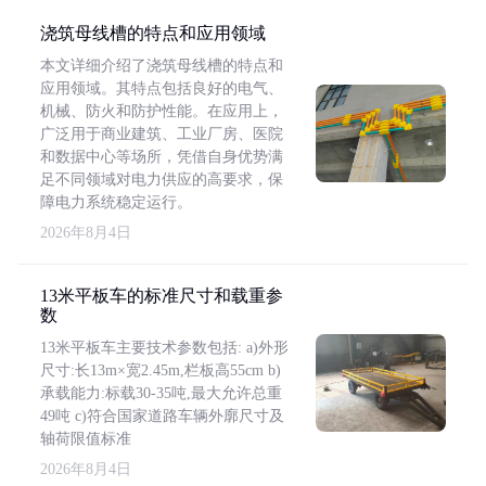
浇筑母线槽的特点和应用领域
本文详细介绍了浇筑母线槽的特点和
应用领域。其特点包括良好的电气、
机械、防火和防护性能。在应用上，
广泛用于商业建筑、工业厂房、医院
和数据中心等场所，凭借自身优势满
足不同领域对电力供应的高要求，保
障电力系统稳定运行。
2026年8月4日
13米平板车的标准尺寸和载重参
数
13米平板车主要技术参数包括: a)外形
尺寸:长13m×宽2.45m,栏板高55cm b)
承载能力:标载30-35吨,最大允许总重
49吨 c)符合国家道路车辆外廓尺寸及
轴荷限值标准
2026年8月4日