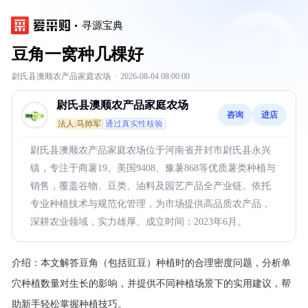
寻源宝典
豆角一窝种几棵好
尉氏县澳顺农产品家庭农场
·
2026-08-04 08:00:00
尉氏县澳顺农产品家庭农场
咨询
进店
法人:马帅军
通过真实性核验
尉氏县澳顺农产品家庭农场位于河南省开封市尉氏县永兴
镇，专注于商薯19、美国9408、豫薯868等优质薯类种植与
销售，覆盖谷物、豆类、油料及园艺产品全产业链。依托
专业种植技术与规范化管理，为市场提供高品质农产品，
深耕农业领域，实力雄厚。成立时间：2023年6月。
介绍：
本文解答豆角（包括豇豆）种植时的合理密度问题，分析单
穴种植数量对生长的影响，并提供不同种植场景下的实用建议，帮
助新手轻松掌握种植技巧。