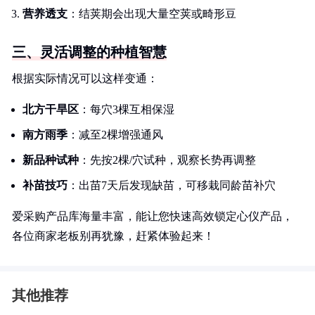
营养透支
：结荚期会出现大量空荚或畸形豆
三、灵活调整的种植智慧
根据实际情况可以这样变通：
北方干旱区
：每穴3棵互相保湿
南方雨季
：减至2棵增强通风
新品种试种
：先按2棵/穴试种，观察长势再调整
补苗技巧
：出苗7天后发现缺苗，可移栽同龄苗补穴
爱采购产品库海量丰富，能让您快速高效锁定心仪产品，
各位商家老板别再犹豫，赶紧体验起来！
其他推荐