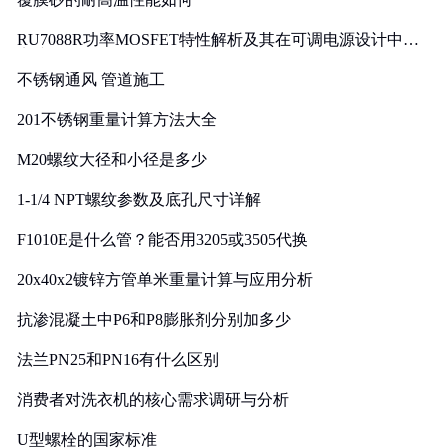
RU7088R功率MOSFET特性解析及其在可调电源设计中的
实践
不锈钢通风 管道施工
201不锈钢重量计算方法大全
M20螺纹大径和小径是多少
1-1/4 NPT螺纹参数及底孔尺寸详解
F1010E是什么管？能否用3205或3505代换
20x40x2镀锌方管单米重量计算与应用分析
抗渗混凝土中P6和P8膨胀剂分别加多少
法兰PN25和PN16有什么区别
消费者对洗衣机的核心需求调研与分析
U型螺栓的国家标准