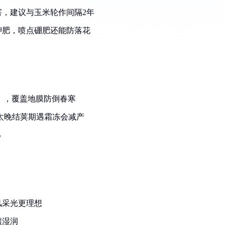
，建议与玉米轮作间隔2年
钾肥，喷点硼肥还能防落花
月），覆盖地膜防倒春寒
，太晚结荚期遇霜冻会减产
%
风采光更理想
壤湿润