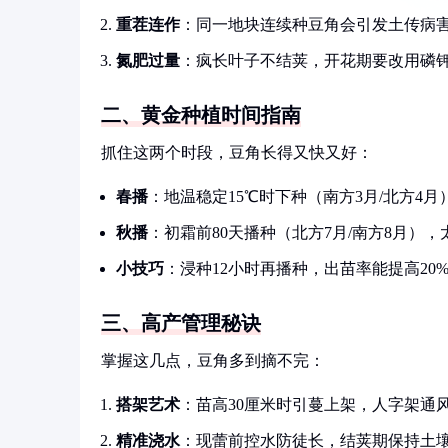
重茬连作
：同一地块连续种豆角会引发土传病害
氮肥过量
：疯长叶子不结荚，开花期要改用磷
二、黄金种植时间指南
抓住这两个时段，豆角长得又快又好：
春播
：地温稳定15℃时下种（南方3月/北方4
秋播
：初霜前80天播种（北方7月/南方8月）
小技巧
：浸种12小时再播种，出苗率能提高20
三、高产管理秘诀
掌握这几点，豆角多到摘不完：
搭架艺术
：苗高30厘米时引蔓上架，人字架通
精准浇水
：现蕾前控水防徒长，结荚期保持土