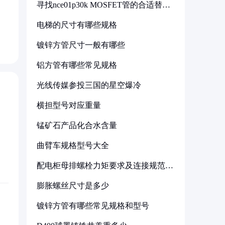
寻找nce01p30k MOSFET管的合适替代
型号
电梯的尺寸有哪些规格
镀锌方管尺寸一般有哪些
铝方管有哪些常见规格
光线传媒参投三国的星空爆冷
横担型号对应重量
锰矿石产品化合水含量
曲臂车规格型号大全
配电柜母排螺栓力矩要求及连接规范详
解
膨胀螺丝尺寸是多少
镀锌方管有哪些常见规格和型号