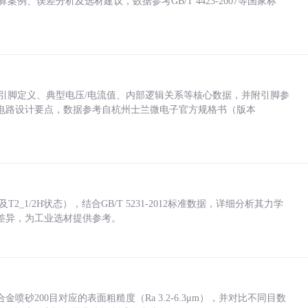
计算案例、误差分析及选材建议，数据参考GB/T 4423-2007等国家标
括各引脚定义、典型电压/电流值、内部逻辑关系等核心数据，并附引脚参
电路设计要点，数据参考自杭州士兰微电子官方规格书（版本
_1/2H状态），结合GB/T 5231-2012标准数据，详细分析其力学
差异，为工业选材提供参考。
砂200目对应的表面粗糙度（Ra 3.2-6.3μm），并对比不同目数