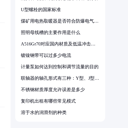
U型螺栓的国家标准
煤矿用电热取暖器是否符合防爆电气设
备标准
照明母线槽的主要作用是什么
A516Gr70对应国内材质及低温冲击要
求解析
镀镍钢带可以过多少电流
计量泵如何达到控制和调节流量的目的
联轴器的轴孔形式有三种：Y型、J型、
Z型
不锈钢材质厚度允许误差是多少
复印机出租有哪些常见模式
溶于水的润滑剂的种类