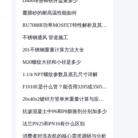
D400球墨铸铁井盖重多少
覆膜砂的耐高温性能如何
RU7088R功率MOSFET特性解析及其在
可调电源设计中的实践
不锈钢通风 管道施工
201不锈钢重量计算方法大全
M20螺纹大径和小径是多少
1-1/4 NPT螺纹参数及底孔尺寸详解
F1010E是什么管？能否用3205或3505代
换
20x40x2镀锌方管单米重量计算与应用
分析
抗渗混凝土中P6和P8膨胀剂分别加多少
法兰PN25和PN16有什么区别
消费者对洗衣机的核心需求调研与分析