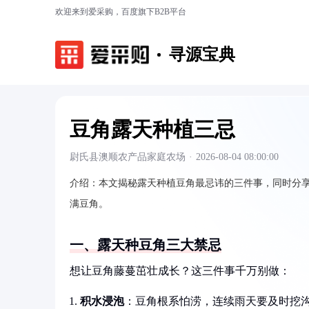
欢迎来到爱采购，百度旗下B2B平台
寻源宝典
豆角露天种植三忌
尉氏县澳顺农产品家庭农场
·
2026-08-04 08:00:00
介绍：
本文揭秘露天种植豆角最忌讳的三件事，同时分
满豆角。
一、露天种豆角三大禁忌
想让豆角藤蔓茁壮成长？这三件事千万别做：
积水浸泡
：豆角根系怕涝，连续雨天要及时挖