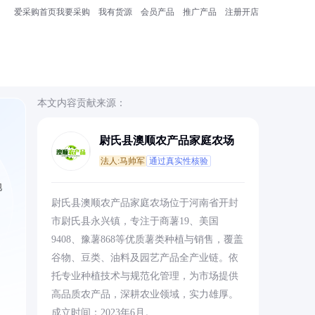
爱采购首页
我要采购
我有货源
会员产品
推广产品
注册开店
本文内容贡献来源：
尉氏县澳顺农产品家庭农场
法人:马帅军
通过真实性核验
饱
尉氏县澳顺农产品家庭农场位于河南省开封
市尉氏县永兴镇，专注于商薯19、美国
9408、豫薯868等优质薯类种植与销售，覆盖
谷物、豆类、油料及园艺产品全产业链。依
托专业种植技术与规范化管理，为市场提供
高品质农产品，深耕农业领域，实力雄厚。
成立时间：2023年6月。