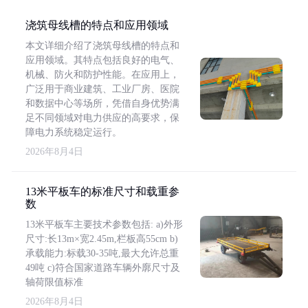
浇筑母线槽的特点和应用领域
本文详细介绍了浇筑母线槽的特点和
应用领域。其特点包括良好的电气、
机械、防火和防护性能。在应用上，
广泛用于商业建筑、工业厂房、医院
和数据中心等场所，凭借自身优势满
足不同领域对电力供应的高要求，保
障电力系统稳定运行。
2026年8月4日
13米平板车的标准尺寸和载重参
数
13米平板车主要技术参数包括: a)外形
尺寸:长13m×宽2.45m,栏板高55cm b)
承载能力:标载30-35吨,最大允许总重
49吨 c)符合国家道路车辆外廓尺寸及
轴荷限值标准
2026年8月4日