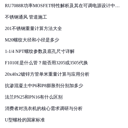
RU7088R功率MOSFET特性解析及其在可调电源设计中的
实践
不锈钢通风 管道施工
201不锈钢重量计算方法大全
M20螺纹大径和小径是多少
1-1/4 NPT螺纹参数及底孔尺寸详解
F1010E是什么管？能否用3205或3505代换
20x40x2镀锌方管单米重量计算与应用分析
抗渗混凝土中P6和P8膨胀剂分别加多少
法兰PN25和PN16有什么区别
消费者对洗衣机的核心需求调研与分析
U型螺栓的国家标准