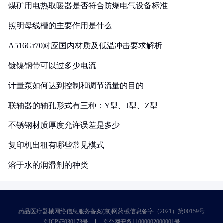
煤矿用电热取暖器是否符合防爆电气设备标准
照明母线槽的主要作用是什么
A516Gr70对应国内材质及低温冲击要求解析
镀镍钢带可以过多少电流
计量泵如何达到控制和调节流量的目的
联轴器的轴孔形式有三种：Y型、J型、Z型
不锈钢材质厚度允许误差是多少
复印机出租有哪些常见模式
溶于水的润滑剂的种类
药品医疗器械网络信息服务备案(京)网药械信息备字（2021）第00159号
京ICP证030173号
京公网安备11000002000001号