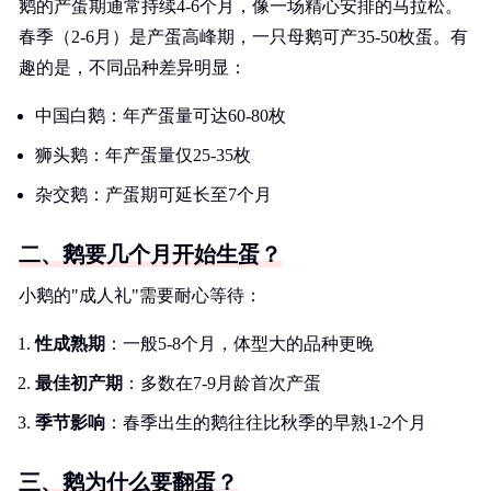
鹅的产蛋期通常持续4-6个月，像一场精心安排的马拉松。
春季（2-6月）是产蛋高峰期，一只母鹅可产35-50枚蛋。有
趣的是，不同品种差异明显：
中国白鹅：年产蛋量可达60-80枚
狮头鹅：年产蛋量仅25-35枚
杂交鹅：产蛋期可延长至7个月
二、鹅要几个月开始生蛋？
小鹅的"成人礼"需要耐心等待：
性成熟期
：一般5-8个月，体型大的品种更晚
最佳初产期
：多数在7-9月龄首次产蛋
季节影响
：春季出生的鹅往往比秋季的早熟1-2个月
三、鹅为什么要翻蛋？