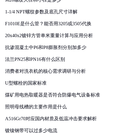
1-1/4 NPT螺纹参数及底孔尺寸详解
F1010E是什么管？能否用3205或3505代换
20x40x2镀锌方管单米重量计算与应用分析
抗渗混凝土中P6和P8膨胀剂分别加多少
法兰PN25和PN16有什么区别
消费者对洗衣机的核心需求调研与分析
U型螺栓的国家标准
煤矿用电热取暖器是否符合防爆电气设备标准
照明母线槽的主要作用是什么
A516Gr70对应国内材质及低温冲击要求解析
镀镍钢带可以过多少电流