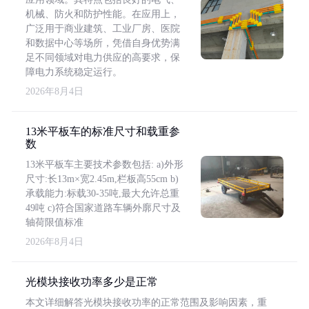
机械、防火和防护性能。在应用上，
广泛用于商业建筑、工业厂房、医院
和数据中心等场所，凭借自身优势满
足不同领域对电力供应的高要求，保
障电力系统稳定运行。
2026年8月4日
13米平板车的标准尺寸和载重参
数
13米平板车主要技术参数包括: a)外形
尺寸:长13m×宽2.45m,栏板高55cm b)
承载能力:标载30-35吨,最大允许总重
49吨 c)符合国家道路车辆外廓尺寸及
轴荷限值标准
2026年8月4日
光模块接收功率多少是正常
本文详细解答光模块接收功率的正常范围及影响因素，重