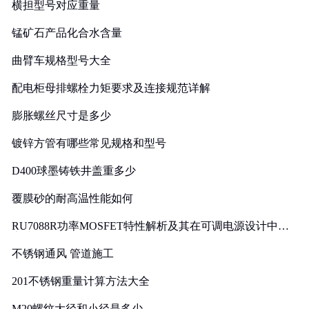
横担型号对应重量
锰矿石产品化合水含量
曲臂车规格型号大全
配电柜母排螺栓力矩要求及连接规范详解
膨胀螺丝尺寸是多少
镀锌方管有哪些常见规格和型号
D400球墨铸铁井盖重多少
覆膜砂的耐高温性能如何
RU7088R功率MOSFET特性解析及其在可调电源设计中的
实践
不锈钢通风 管道施工
201不锈钢重量计算方法大全
M20螺纹大径和小径是多少