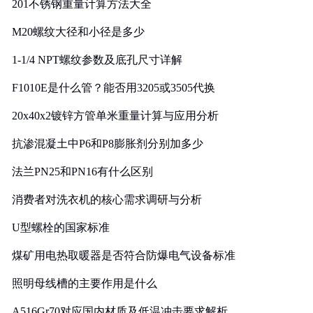
201不锈钢重量计算方法大全
M20螺纹大径和小径是多少
1-1/4 NPT螺纹参数及底孔尺寸详解
F1010E是什么管？能否用3205或3505代换
20x40x2镀锌方管单米重量计算与应用分析
抗渗混凝土中P6和P8膨胀剂分别加多少
法兰PN25和PN16有什么区别
消费者对洗衣机的核心需求调研与分析
U型螺栓的国家标准
煤矿用电热取暖器是否符合防爆电气设备标准
照明母线槽的主要作用是什么
A516Gr70对应国内材质及低温冲击要求解析