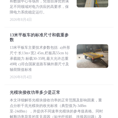
和数据中心等场所，凭借自身优势满
足不同领域对电力供应的高要求，保
障电力系统稳定运行。
2026年8月4日
13米平板车的标准尺寸和载重参
数
13米平板车主要技术参数包括: a)外形
尺寸:长13m×宽2.45m,栏板高55cm b)
承载能力:标载30-35吨,最大允许总重
49吨 c)符合国家道路车辆外廓尺寸及
轴荷限值标准
2026年8月4日
光模块接收功率多少是正常
本文详细解答光模块接收功率的正常范围及影响因素，重
点分析千兆光模块的收光标准（典型值为-3dBm
至-24dBm），并提供不同速率光模块的参考值表格。同时
解释功率异常的常见原因（如光纤损耗、连接器问题）及