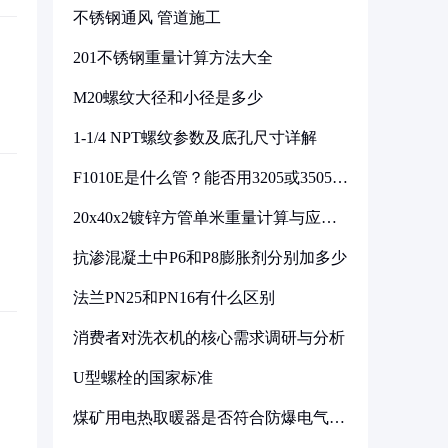
不锈钢通风 管道施工
201不锈钢重量计算方法大全
M20螺纹大径和小径是多少
1-1/4 NPT螺纹参数及底孔尺寸详解
F1010E是什么管？能否用3205或3505代
换
20x40x2镀锌方管单米重量计算与应用
分析
抗渗混凝土中P6和P8膨胀剂分别加多少
法兰PN25和PN16有什么区别
消费者对洗衣机的核心需求调研与分析
U型螺栓的国家标准
煤矿用电热取暖器是否符合防爆电气设
备标准