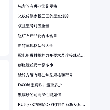
铝方管有哪些常见规格
光线传媒参投三国的星空爆冷
横担型号对应重量
锰矿石产品化合水含量
曲臂车规格型号大全
配电柜母排螺栓力矩要求及连接规范详
解
膨胀螺丝尺寸是多少
镀锌方管有哪些常见规格和型号
D400球墨铸铁井盖重多少
覆膜砂的耐高温性能如何
RU7088R功率MOSFET特性解析及其在
可调电源设计中的实践