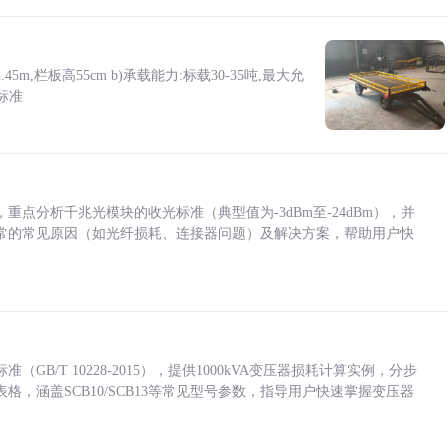
5m,栏板高55cm b)承载能力:标载30-35吨,最大允
标准
点分析千兆光模块的收光标准（典型值为-3dBm至-24dBm），并
常的常见原因（如光纤损耗、连接器问题）及解决方案，帮助用户快
/T 10228-2015），提供1000kVA变压器损耗计算实例，分步
，涵盖SCB10/SCB13等常见型号参数，指导用户快速掌握变压器