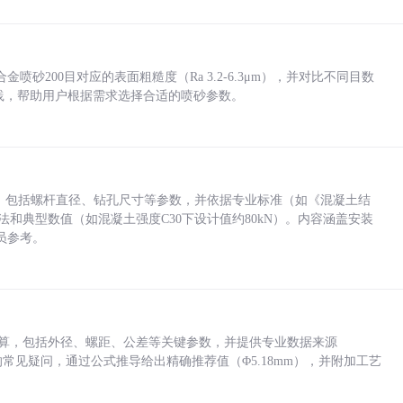
砂200目对应的表面粗糙度（Ra 3.2-6.3μm），并对比不同目数
业实践，帮助用户根据需求选择合适的喷砂参数。
力，包括螺杆直径、钻孔尺寸等参数，并依据专业标准（如《混凝土结
方法和典型数值（如混凝土强度C30下设计值约80kN）。内容涵盖安装
员参考。
底孔计算，包括外径、螺距、公差等关键参数，并提供专业数据来源
孔尺寸的常见疑问，通过公式推导给出精确推荐值（Φ5.18mm），并附加工艺