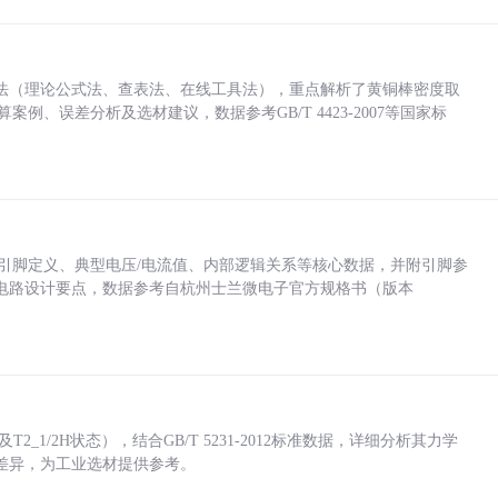
法（理论公式法、查表法、在线工具法），重点解析了黄铜棒密度取
计算案例、误差分析及选材建议，数据参考GB/T 4423-2007等国家标
括各引脚定义、典型电压/电流值、内部逻辑关系等核心数据，并附引脚参
电路设计要点，数据参考自杭州士兰微电子官方规格书（版本
_1/2H状态），结合GB/T 5231-2012标准数据，详细分析其力学
差异，为工业选材提供参考。