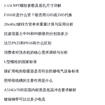
1-1/4 NPT螺纹参数及底孔尺寸详解
F1010E是什么管？能否用3205或3505代换
20x40x2镀锌方管单米重量计算与应用分析
抗渗混凝土中P6和P8膨胀剂分别加多少
法兰PN25和PN16有什么区别
消费者对洗衣机的核心需求调研与分析
U型螺栓的国家标准
煤矿用电热取暖器是否符合防爆电气设备标准
照明母线槽的主要作用是什么
A516Gr70对应国内材质及低温冲击要求解析
镀镍钢带可以过多少电流