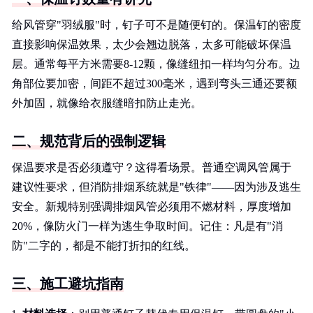
给风管穿"羽绒服"时，钉子可不是随便钉的。保温钉的密度
直接影响保温效果，太少会翘边脱落，太多可能破坏保温
层。通常每平方米需要8-12颗，像缝纽扣一样均匀分布。边
角部位要加密，间距不超过300毫米，遇到弯头三通还要额
外加固，就像给衣服缝暗扣防止走光。
二、规范背后的强制逻辑
保温要求是否必须遵守？这得看场景。普通空调风管属于
建议性要求，但消防排烟系统就是"铁律"——因为涉及逃生
安全。新规特别强调排烟风管必须用不燃材料，厚度增加
20%，像防火门一样为逃生争取时间。记住：凡是有"消
防"二字的，都是不能打折扣的红线。
三、施工避坑指南