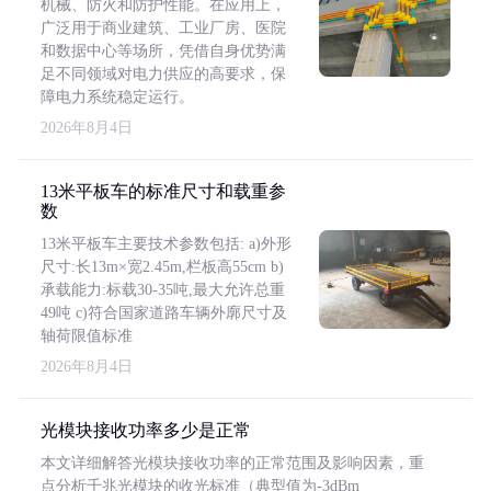
机械、防火和防护性能。在应用上，
广泛用于商业建筑、工业厂房、医院
和数据中心等场所，凭借自身优势满
足不同领域对电力供应的高要求，保
障电力系统稳定运行。
2026年8月4日
13米平板车的标准尺寸和载重参
数
13米平板车主要技术参数包括: a)外形
尺寸:长13m×宽2.45m,栏板高55cm b)
承载能力:标载30-35吨,最大允许总重
49吨 c)符合国家道路车辆外廓尺寸及
轴荷限值标准
2026年8月4日
光模块接收功率多少是正常
本文详细解答光模块接收功率的正常范围及影响因素，重
点分析千兆光模块的收光标准（典型值为-3dBm