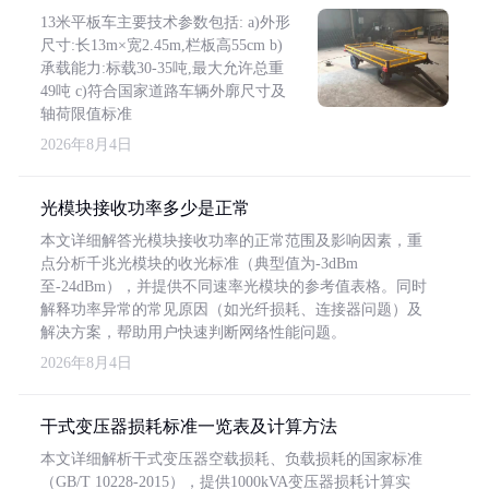
13米平板车主要技术参数包括: a)外形
尺寸:长13m×宽2.45m,栏板高55cm b)
承载能力:标载30-35吨,最大允许总重
49吨 c)符合国家道路车辆外廓尺寸及
轴荷限值标准
2026年8月4日
光模块接收功率多少是正常
本文详细解答光模块接收功率的正常范围及影响因素，重
点分析千兆光模块的收光标准（典型值为-3dBm
至-24dBm），并提供不同速率光模块的参考值表格。同时
解释功率异常的常见原因（如光纤损耗、连接器问题）及
解决方案，帮助用户快速判断网络性能问题。
2026年8月4日
干式变压器损耗标准一览表及计算方法
本文详细解析干式变压器空载损耗、负载损耗的国家标准
（GB/T 10228-2015），提供1000kVA变压器损耗计算实