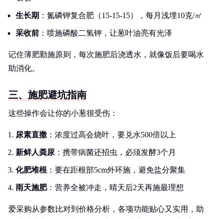
生长期
：氮磷钾复合肥（15-15-15），每月浅埋10克/㎡
采收前
：喷施磷酸二氢钾，让葱叶油亮有光泽
记住薄肥勤施原则，每次施肥后浇透水，就像饭后要喝水
助消化。
三、施肥避坑指南
这些操作会让你的小葱很受伤：
尿素直撒
：浓度过高会烧叶，要兑水500倍以上
新鲜人粪尿
：携带病菌还招虫，必须发酵3个月
化肥堆根
：要在距根部5cm外环施，避免盐分聚集
雨天施肥
：营养全被冲走，晴天后2天再施最理想
爱采购从参数比对到价格分析，各项功能贴心又实用，助