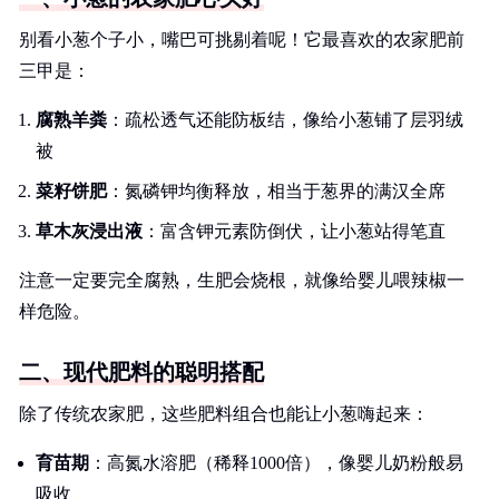
别看小葱个子小，嘴巴可挑剔着呢！它最喜欢的农家肥前
三甲是：
腐熟羊粪
：疏松透气还能防板结，像给小葱铺了层羽绒
被
菜籽饼肥
：氮磷钾均衡释放，相当于葱界的满汉全席
草木灰浸出液
：富含钾元素防倒伏，让小葱站得笔直
注意一定要完全腐熟，生肥会烧根，就像给婴儿喂辣椒一
样危险。
二、现代肥料的聪明搭配
除了传统农家肥，这些肥料组合也能让小葱嗨起来：
育苗期
：高氮水溶肥（稀释1000倍），像婴儿奶粉般易
吸收