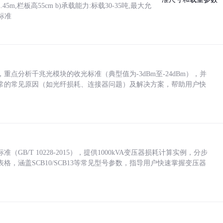
5m,栏板高55cm b)承载能力:标载30-35吨,最大允
标准
点分析千兆光模块的收光标准（典型值为-3dBm至-24dBm），并
常的常见原因（如光纤损耗、连接器问题）及解决方案，帮助用户快
/T 10228-2015），提供1000kVA变压器损耗计算实例，分步
，涵盖SCB10/SCB13等常见型号参数，指导用户快速掌握变压器