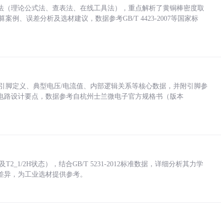
法（理论公式法、查表法、在线工具法），重点解析了黄铜棒密度取
计算案例、误差分析及选材建议，数据参考GB/T 4423-2007等国家标
括各引脚定义、典型电压/电流值、内部逻辑关系等核心数据，并附引脚参
电路设计要点，数据参考自杭州士兰微电子官方规格书（版本
_1/2H状态），结合GB/T 5231-2012标准数据，详细分析其力学
差异，为工业选材提供参考。