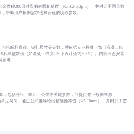
砂200目对应的表面粗糙度（Ra 3.2-6.3μm），并对比不同目数
业实践，帮助用户根据需求选择合适的喷砂参数。
力，包括螺杆直径、钻孔尺寸等参数，并依据专业标准（如《混凝土结
方法和典型数值（如混凝土强度C30下设计值约80kN）。内容涵盖安装
员参考。
底孔计算，包括外径、螺距、公差等关键参数，并提供专业数据来源
孔尺寸的常见疑问，通过公式推导给出精确推荐值（Φ5.18mm），并附加工艺