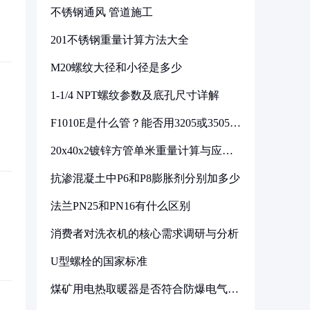
不锈钢通风 管道施工
201不锈钢重量计算方法大全
M20螺纹大径和小径是多少
1-1/4 NPT螺纹参数及底孔尺寸详解
F1010E是什么管？能否用3205或3505代
换
20x40x2镀锌方管单米重量计算与应用
分析
抗渗混凝土中P6和P8膨胀剂分别加多少
法兰PN25和PN16有什么区别
消费者对洗衣机的核心需求调研与分析
U型螺栓的国家标准
煤矿用电热取暖器是否符合防爆电气设
备标准