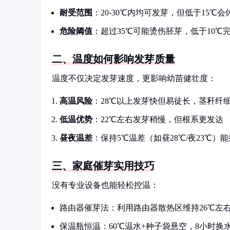
耐受范围
：20-30℃内均可发芽，但低于15℃会
危险阈值
：超过35℃可能烫伤胚芽，低于10℃
二、温度如何影响发芽质量
温度不仅决定发芽速度，更影响幼苗健壮度：
高温风险
：28℃以上发芽快但易徒长，茎秆纤
低温优势
：22℃左右发芽稍慢，但根系更发达
昼夜温差
：保持5℃温差（如昼28℃/夜23℃）
三、家庭催芽实用技巧
没有专业设备也能轻松控温：
路由器催芽法：利用路由器散热区维持26℃左
保温瓶恒温：60℃温水+种子袋悬空，8小时换