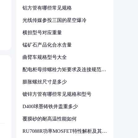
铝方管有哪些常见规格
光线传媒参投三国的星空爆冷
横担型号对应重量
锰矿石产品化合水含量
曲臂车规格型号大全
配电柜母排螺栓力矩要求及连接规范详
解
膨胀螺丝尺寸是多少
镀锌方管有哪些常见规格和型号
D400球墨铸铁井盖重多少
覆膜砂的耐高温性能如何
RU7088R功率MOSFET特性解析及其在
可调电源设计中的实践