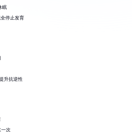
休眠
完全停止发育
细
能提升抗逆性
右
水一次