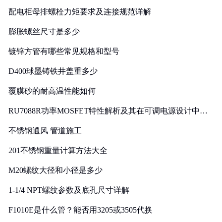
配电柜母排螺栓力矩要求及连接规范详解
膨胀螺丝尺寸是多少
镀锌方管有哪些常见规格和型号
D400球墨铸铁井盖重多少
覆膜砂的耐高温性能如何
RU7088R功率MOSFET特性解析及其在可调电源设计中的
实践
不锈钢通风 管道施工
201不锈钢重量计算方法大全
M20螺纹大径和小径是多少
1-1/4 NPT螺纹参数及底孔尺寸详解
F1010E是什么管？能否用3205或3505代换