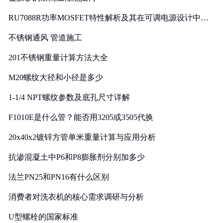
RU7088R功率MOSFET特性解析及其在可调电源设计中的
实践
不锈钢通风 管道施工
201不锈钢重量计算方法大全
M20螺纹大径和小径是多少
1-1/4 NPT螺纹参数及底孔尺寸详解
F1010E是什么管？能否用3205或3505代换
20x40x2镀锌方管单米重量计算与应用分析
抗渗混凝土中P6和P8膨胀剂分别加多少
法兰PN25和PN16有什么区别
消费者对洗衣机的核心需求调研与分析
U型螺栓的国家标准