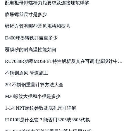
配电柜母排螺栓力矩要求及连接规范详解
膨胀螺丝尺寸是多少
镀锌方管有哪些常见规格和型号
D400球墨铸铁井盖重多少
覆膜砂的耐高温性能如何
RU7088R功率MOSFET特性解析及其在可调电源设计中的
实践
不锈钢通风 管道施工
201不锈钢重量计算方法大全
M20螺纹大径和小径是多少
1-1/4 NPT螺纹参数及底孔尺寸详解
F1010E是什么管？能否用3205或3505代换