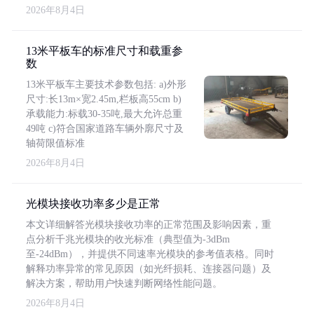
2026年8月4日
13米平板车的标准尺寸和载重参
数
13米平板车主要技术参数包括: a)外形
尺寸:长13m×宽2.45m,栏板高55cm b)
承载能力:标载30-35吨,最大允许总重
49吨 c)符合国家道路车辆外廓尺寸及
轴荷限值标准
2026年8月4日
光模块接收功率多少是正常
本文详细解答光模块接收功率的正常范围及影响因素，重
点分析千兆光模块的收光标准（典型值为-3dBm
至-24dBm），并提供不同速率光模块的参考值表格。同时
解释功率异常的常见原因（如光纤损耗、连接器问题）及
解决方案，帮助用户快速判断网络性能问题。
2026年8月4日