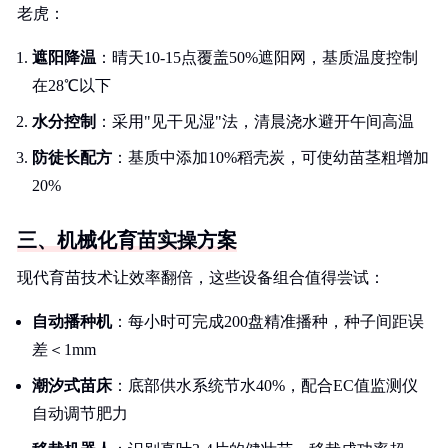
老虎：
遮阳降温
：晴天10-15点覆盖50%遮阳网，基质温度控制
在28℃以下
水分控制
：采用"见干见湿"法，清晨浇水避开午间高温
防徒长配方
：基质中添加10%稻壳炭，可使幼苗茎粗增加
20%
三、机械化育苗实操方案
现代育苗技术让效率翻倍，这些设备组合值得尝试：
自动播种机
：每小时可完成200盘精准播种，种子间距误
差＜1mm
潮汐式苗床
：底部供水系统节水40%，配合EC值监测仪
自动调节肥力