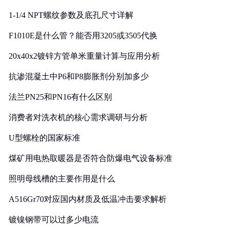
1-1/4 NPT螺纹参数及底孔尺寸详解
F1010E是什么管？能否用3205或3505代换
20x40x2镀锌方管单米重量计算与应用分析
抗渗混凝土中P6和P8膨胀剂分别加多少
法兰PN25和PN16有什么区别
消费者对洗衣机的核心需求调研与分析
U型螺栓的国家标准
煤矿用电热取暖器是否符合防爆电气设备标准
照明母线槽的主要作用是什么
A516Gr70对应国内材质及低温冲击要求解析
镀镍钢带可以过多少电流