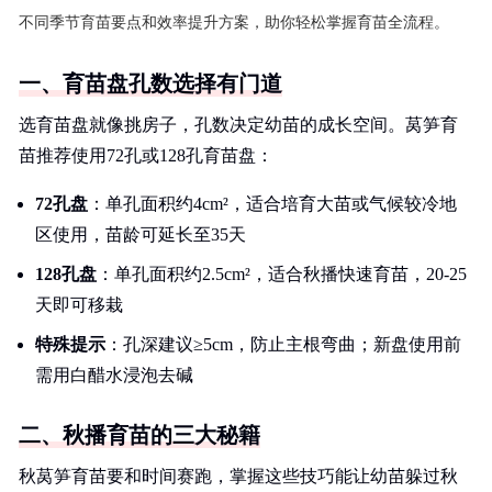
不同季节育苗要点和效率提升方案，助你轻松掌握育苗全流程。
一、育苗盘孔数选择有门道
选育苗盘就像挑房子，孔数决定幼苗的成长空间。莴笋育
苗推荐使用72孔或128孔育苗盘：
72孔盘
：单孔面积约4cm²，适合培育大苗或气候较冷地
区使用，苗龄可延长至35天
128孔盘
：单孔面积约2.5cm²，适合秋播快速育苗，20-25
天即可移栽
特殊提示
：孔深建议≥5cm，防止主根弯曲；新盘使用前
需用白醋水浸泡去碱
二、秋播育苗的三大秘籍
秋莴笋育苗要和时间赛跑，掌握这些技巧能让幼苗躲过秋