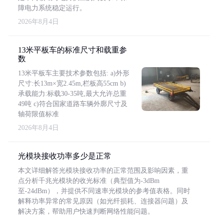
障电力系统稳定运行。
2026年8月4日
13米平板车的标准尺寸和载重参
数
13米平板车主要技术参数包括: a)外形
尺寸:长13m×宽2.45m,栏板高55cm b)
承载能力:标载30-35吨,最大允许总重
49吨 c)符合国家道路车辆外廓尺寸及
轴荷限值标准
2026年8月4日
光模块接收功率多少是正常
本文详细解答光模块接收功率的正常范围及影响因素，重
点分析千兆光模块的收光标准（典型值为-3dBm
至-24dBm），并提供不同速率光模块的参考值表格。同时
解释功率异常的常见原因（如光纤损耗、连接器问题）及
解决方案，帮助用户快速判断网络性能问题。