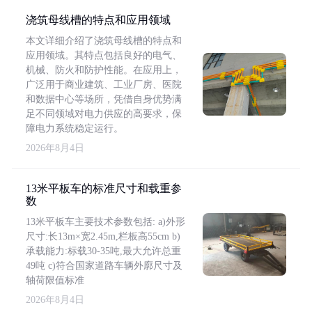
浇筑母线槽的特点和应用领域
本文详细介绍了浇筑母线槽的特点和
应用领域。其特点包括良好的电气、
机械、防火和防护性能。在应用上，
广泛用于商业建筑、工业厂房、医院
和数据中心等场所，凭借自身优势满
足不同领域对电力供应的高要求，保
障电力系统稳定运行。
2026年8月4日
13米平板车的标准尺寸和载重参
数
13米平板车主要技术参数包括: a)外形
尺寸:长13m×宽2.45m,栏板高55cm b)
承载能力:标载30-35吨,最大允许总重
49吨 c)符合国家道路车辆外廓尺寸及
轴荷限值标准
2026年8月4日