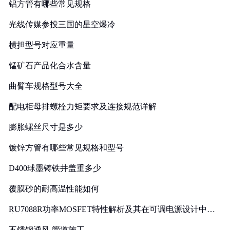
铝方管有哪些常见规格
光线传媒参投三国的星空爆冷
横担型号对应重量
锰矿石产品化合水含量
曲臂车规格型号大全
配电柜母排螺栓力矩要求及连接规范详解
膨胀螺丝尺寸是多少
镀锌方管有哪些常见规格和型号
D400球墨铸铁井盖重多少
覆膜砂的耐高温性能如何
RU7088R功率MOSFET特性解析及其在可调电源设计中的
实践
不锈钢通风 管道施工