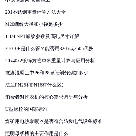
201不锈钢重量计算方法大全
M20螺纹大径和小径是多少
1-1/4 NPT螺纹参数及底孔尺寸详解
F1010E是什么管？能否用3205或3505代换
20x40x2镀锌方管单米重量计算与应用分析
抗渗混凝土中P6和P8膨胀剂分别加多少
法兰PN25和PN16有什么区别
消费者对洗衣机的核心需求调研与分析
U型螺栓的国家标准
煤矿用电热取暖器是否符合防爆电气设备标准
照明母线槽的主要作用是什么