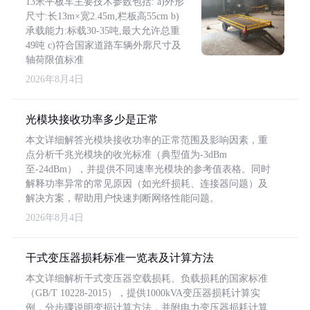
13米平板车主要技术参数包括: a)外形
尺寸:长13m×宽2.45m,栏板高55cm b)
承载能力:标载30-35吨,最大允许总重
49吨 c)符合国家道路车辆外廓尺寸及
轴荷限值标准
2026年8月4日
光模块接收功率多少是正常
本文详细解答光模块接收功率的正常范围及影响因素，重
点分析千兆光模块的收光标准（典型值为-3dBm
至-24dBm），并提供不同速率光模块的参考值表格。同时
解释功率异常的常见原因（如光纤损耗、连接器问题）及
解决方案，帮助用户快速判断网络性能问题。
2026年8月4日
干式变压器损耗标准一览表及计算方法
本文详细解析干式变压器空载损耗、负载损耗的国家标准
（GB/T 10228-2015），提供1000kVA变压器损耗计算实
例，分步骤说明变损计算方法，并附电力变压器损耗计算