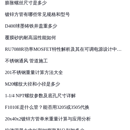
膨胀螺丝尺寸是多少
镀锌方管有哪些常见规格和型号
D400球墨铸铁井盖重多少
覆膜砂的耐高温性能如何
RU7088R功率MOSFET特性解析及其在可调电源设计中的
实践
不锈钢通风 管道施工
201不锈钢重量计算方法大全
M20螺纹大径和小径是多少
1-1/4 NPT螺纹参数及底孔尺寸详解
F1010E是什么管？能否用3205或3505代换
20x40x2镀锌方管单米重量计算与应用分析