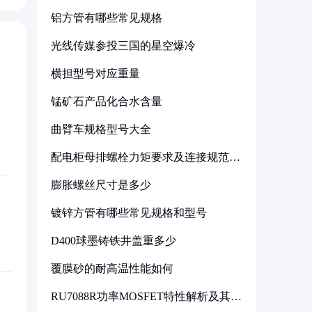
铝方管有哪些常见规格
光线传媒参投三国的星空爆冷
横担型号对应重量
锰矿石产品化合水含量
曲臂车规格型号大全
配电柜母排螺栓力矩要求及连接规范详
解
膨胀螺丝尺寸是多少
镀锌方管有哪些常见规格和型号
D400球墨铸铁井盖重多少
覆膜砂的耐高温性能如何
RU7088R功率MOSFET特性解析及其在
可调电源设计中的实践