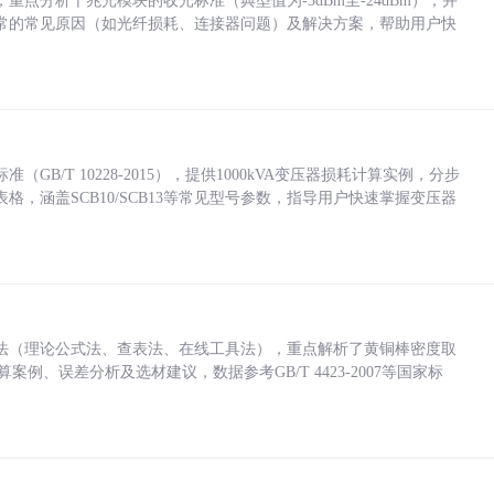
点分析千兆光模块的收光标准（典型值为-3dBm至-24dBm），并
常的常见原因（如光纤损耗、连接器问题）及解决方案，帮助用户快
/T 10228-2015），提供1000kVA变压器损耗计算实例，分步
，涵盖SCB10/SCB13等常见型号参数，指导用户快速掌握变压器
法（理论公式法、查表法、在线工具法），重点解析了黄铜棒密度取
计算案例、误差分析及选材建议，数据参考GB/T 4423-2007等国家标