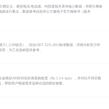
括各引脚定义、典型电压/电流值、内部逻辑关系等核心数据，并附引脚参
电路设计要点，数据参考自杭州士兰微电子官方规格书（版本
_1/2H状态），结合GB/T 5231-2012标准数据，详细分析其力学
差异，为工业选材提供参考。
砂200目对应的表面粗糙度（Ra 3.2-6.3μm），并对比不同目数
业实践，帮助用户根据需求选择合适的喷砂参数。