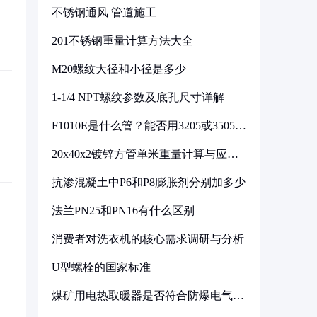
不锈钢通风 管道施工
201不锈钢重量计算方法大全
M20螺纹大径和小径是多少
1-1/4 NPT螺纹参数及底孔尺寸详解
F1010E是什么管？能否用3205或3505代
换
20x40x2镀锌方管单米重量计算与应用
分析
抗渗混凝土中P6和P8膨胀剂分别加多少
法兰PN25和PN16有什么区别
消费者对洗衣机的核心需求调研与分析
U型螺栓的国家标准
煤矿用电热取暖器是否符合防爆电气设
备标准