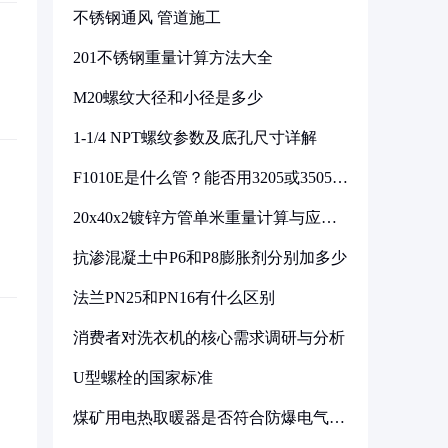
不锈钢通风 管道施工
201不锈钢重量计算方法大全
M20螺纹大径和小径是多少
1-1/4 NPT螺纹参数及底孔尺寸详解
F1010E是什么管？能否用3205或3505代
换
20x40x2镀锌方管单米重量计算与应用
分析
抗渗混凝土中P6和P8膨胀剂分别加多少
法兰PN25和PN16有什么区别
消费者对洗衣机的核心需求调研与分析
U型螺栓的国家标准
煤矿用电热取暖器是否符合防爆电气设
备标准