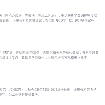
法（理论公式法、查表法、在线工具法），重点解析了黄铜棒密度取
计算案例、误差分析及选材建议，数据参考GB/T 4423-2007等国家标
括各引脚定义、典型电压/电流值、内部逻辑关系等核心数据，并附引脚参
电路设计要点，数据参考自杭州士兰微电子官方规格书（版本
_1/2H状态），结合GB/T 5231-2012标准数据，详细分析其力学
差异，为工业选材提供参考。