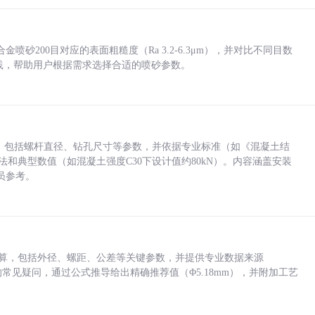
砂200目对应的表面粗糙度（Ra 3.2-6.3μm），并对比不同目数
业实践，帮助用户根据需求选择合适的喷砂参数。
力，包括螺杆直径、钻孔尺寸等参数，并依据专业标准（如《混凝土结
方法和典型数值（如混凝土强度C30下设计值约80kN）。内容涵盖安装
员参考。
底孔计算，包括外径、螺距、公差等关键参数，并提供专业数据来源
孔尺寸的常见疑问，通过公式推导给出精确推荐值（Φ5.18mm），并附加工艺