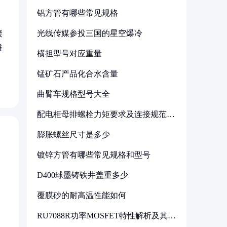
铝方管有哪些常见规格
光线传媒参投三国的星空爆冷
聚
维
横担型号对应重量
锰矿石产品化合水含量
曲臂车规格型号大全
配电柜母排螺栓力矩要求及连接规范详
解
膨胀螺丝尺寸是多少
镀锌方管有哪些常见规格和型号
D400球墨铸铁井盖重多少
覆膜砂的耐高温性能如何
RU7088R功率MOSFET特性解析及其在
可调电源设计中的实践