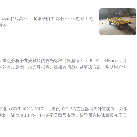
5m,栏板高55cm b)承载能力:标载30-35吨,最大允
标准
点分析千兆光模块的收光标准（典型值为-3dBm至-24dBm），并
常的常见原因（如光纤损耗、连接器问题）及解决方案，帮助用户快
/T 10228-2015），提供1000kVA变压器损耗计算实例，分步
，涵盖SCB10/SCB13等常见型号参数，指导用户快速掌握变压器