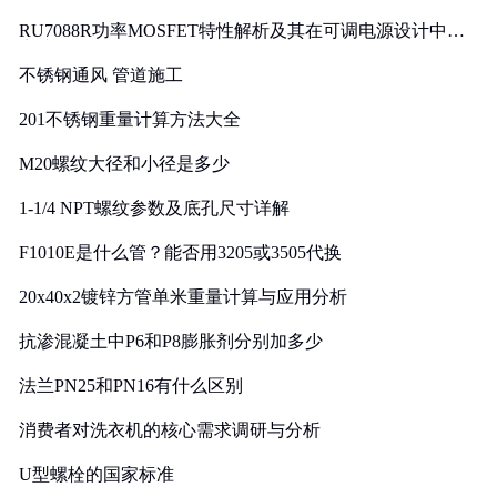
RU7088R功率MOSFET特性解析及其在可调电源设计中的
实践
不锈钢通风 管道施工
201不锈钢重量计算方法大全
M20螺纹大径和小径是多少
1-1/4 NPT螺纹参数及底孔尺寸详解
F1010E是什么管？能否用3205或3505代换
20x40x2镀锌方管单米重量计算与应用分析
抗渗混凝土中P6和P8膨胀剂分别加多少
法兰PN25和PN16有什么区别
消费者对洗衣机的核心需求调研与分析
U型螺栓的国家标准