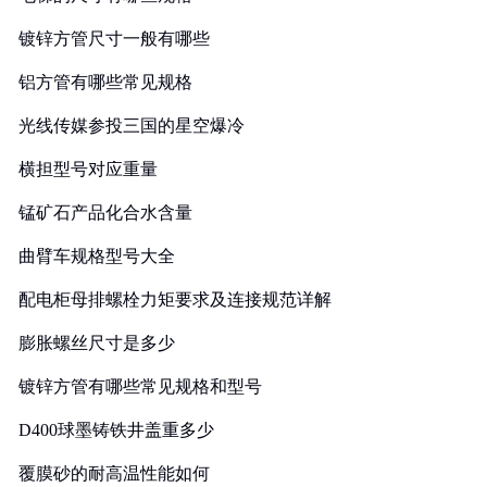
镀锌方管尺寸一般有哪些
铝方管有哪些常见规格
光线传媒参投三国的星空爆冷
横担型号对应重量
锰矿石产品化合水含量
曲臂车规格型号大全
配电柜母排螺栓力矩要求及连接规范详解
膨胀螺丝尺寸是多少
镀锌方管有哪些常见规格和型号
D400球墨铸铁井盖重多少
覆膜砂的耐高温性能如何