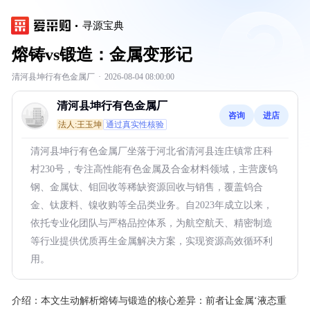
寻源宝典
熔铸vs锻造：金属变形记
清河县坤行有色金属厂
·
2026-08-04 08:00:00
清河县坤行有色金属厂
咨询
进店
法人:王玉坤
通过真实性核验
清河县坤行有色金属厂坐落于河北省清河县连庄镇常庄科
村230号，专注高性能有色金属及合金材料领域，主营废钨
钢、金属钛、钼回收等稀缺资源回收与销售，覆盖钨合
金、钛废料、镍收购等全品类业务。自2023年成立以来，
依托专业化团队与严格品控体系，为航空航天、精密制造
等行业提供优质再生金属解决方案，实现资源高效循环利
用。
介绍：
本文生动解析熔铸与锻造的核心差异：前者让金属‘液态重