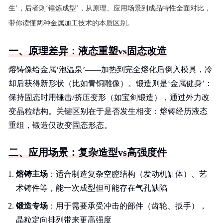
生’，后者则‘锤炼成型’，从原理、应用场景到成品特性全面对比，
带你读懂两种金属加工技术的本质区别。
一、原理差异：液态重塑vs固态改造
熔铸像给金属‘泡温泉’——加热到完全熔化后倒入模具，冷
却后获得新形状（比如青铜雕像）。锻造则是‘金属健身’：
保持固态时用锤击/挤压变形（如宝剑锻造），通过外力改
变晶粒结构。关键区别在于是否发生相变：熔铸经历液态
重组，锻造仅改变固态形态。
二、应用场景：复杂造型vs高强度件
熔铸主场
：适合制造复杂空腔结构（发动机缸体）、艺
术铸件等，能一次成型但可能存在气孔缺陷
锻造专场
：用于需要承受冲击的部件（齿轮、扳手），
晶粒定向排列带来更高强度