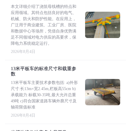
本文详细介绍了浇筑母线槽的特点和
应用领域。其特点包括良好的电气、
机械、防火和防护性能。在应用上，
广泛用于商业建筑、工业厂房、医院
和数据中心等场所，凭借自身优势满
足不同领域对电力供应的高要求，保
障电力系统稳定运行。
2026年8月4日
13米平板车的标准尺寸和载重参
数
13米平板车主要技术参数包括: a)外形
尺寸:长13m×宽2.45m,栏板高55cm b)
承载能力:标载30-35吨,最大允许总重
49吨 c)符合国家道路车辆外廓尺寸及
轴荷限值标准
2026年8月4日