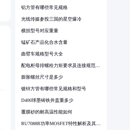
铝方管有哪些常见规格
光线传媒参投三国的星空爆冷
横担型号对应重量
锰矿石产品化合水含量
曲臂车规格型号大全
配电柜母排螺栓力矩要求及连接规范详
解
膨胀螺丝尺寸是多少
镀锌方管有哪些常见规格和型号
D400球墨铸铁井盖重多少
覆膜砂的耐高温性能如何
RU7088R功率MOSFET特性解析及其在
可调电源设计中的实践