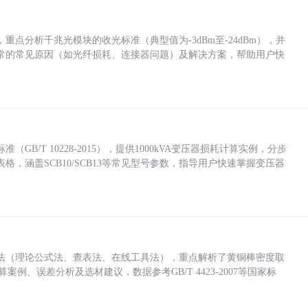
点分析千兆光模块的收光标准（典型值为-3dBm至-24dBm），并
常的常见原因（如光纤损耗、连接器问题）及解决方案，帮助用户快
/T 10228-2015），提供1000kVA变压器损耗计算实例，分步
，涵盖SCB10/SCB13等常见型号参数，指导用户快速掌握变压器
法（理论公式法、查表法、在线工具法），重点解析了黄铜棒密度取
计算案例、误差分析及选材建议，数据参考GB/T 4423-2007等国家标