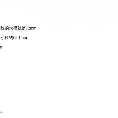
纹的大径就是72mm
径约65.1mm
m
：
m