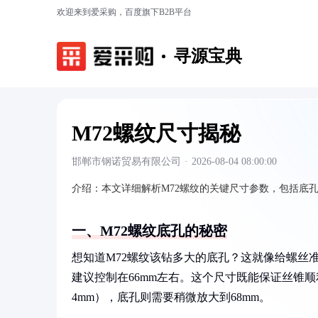
欢迎来到爱采购，百度旗下B2B平台
寻源宝典
M72螺纹尺寸揭秘
邯郸市钢诺贸易有限公司
·
2026-08-04 08:00:00
介绍：
本文详细解析M72螺纹的关键尺寸参数，包括底
一、M72螺纹底孔的秘密
想知道M72螺纹该钻多大的底孔？这就像给螺丝
建议控制在66mm左右。这个尺寸既能保证丝锥
4mm），底孔则需要稍微放大到68mm。