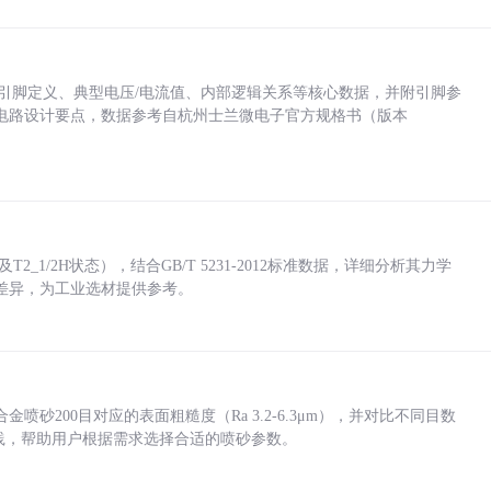
括各引脚定义、典型电压/电流值、内部逻辑关系等核心数据，并附引脚参
电路设计要点，数据参考自杭州士兰微电子官方规格书（版本
_1/2H状态），结合GB/T 5231-2012标准数据，详细分析其力学
差异，为工业选材提供参考。
砂200目对应的表面粗糙度（Ra 3.2-6.3μm），并对比不同目数
业实践，帮助用户根据需求选择合适的喷砂参数。