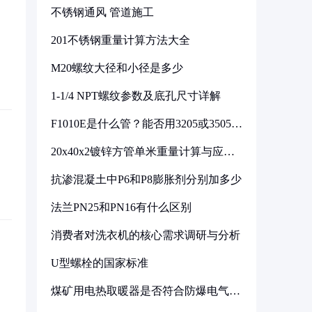
不锈钢通风 管道施工
201不锈钢重量计算方法大全
M20螺纹大径和小径是多少
1-1/4 NPT螺纹参数及底孔尺寸详解
F1010E是什么管？能否用3205或3505代
换
20x40x2镀锌方管单米重量计算与应用
分析
抗渗混凝土中P6和P8膨胀剂分别加多少
法兰PN25和PN16有什么区别
消费者对洗衣机的核心需求调研与分析
U型螺栓的国家标准
煤矿用电热取暖器是否符合防爆电气设
备标准