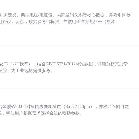
括各引脚定义、典型电压/电流值、内部逻辑关系等核心数据，并附引脚参
电路设计要点，数据参考自杭州士兰微电子官方规格书（版本
_1/2H状态），结合GB/T 5231-2012标准数据，详细分析其力学
差异，为工业选材提供参考。
砂200目对应的表面粗糙度（Ra 3.2-6.3μm），并对比不同目数
业实践，帮助用户根据需求选择合适的喷砂参数。