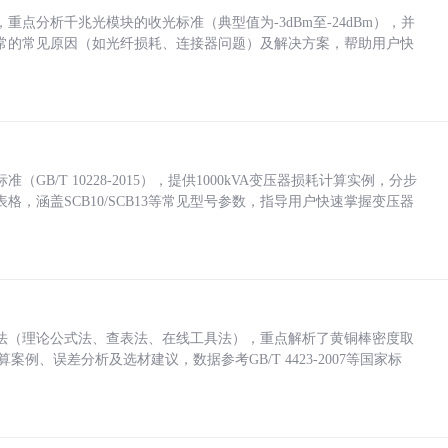
点分析千兆光模块的收光标准（典型值为-3dBm至-24dBm），并
常的常见原因（如光纤损耗、连接器问题）及解决方案，帮助用户快
/T 10228-2015），提供1000kVA变压器损耗计算实例，分步
，涵盖SCB10/SCB13等常见型号参数，指导用户快速掌握变压器
法（理论公式法、查表法、在线工具法），重点解析了黄铜棒密度取
计算案例、误差分析及选材建议，数据参考GB/T 4423-2007等国家标