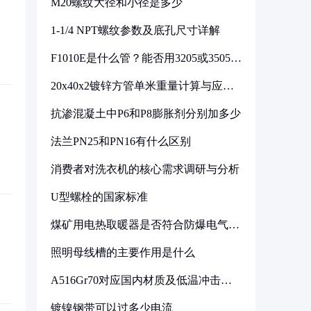
M20螺纹大径和小径是多少
1-1/4 NPT螺纹参数及底孔尺寸详解
F1010E是什么管？能否用3205或3505代
换
20x40x2镀锌方管单米重量计算与应用
分析
抗渗混凝土中P6和P8膨胀剂分别加多少
法兰PN25和PN16有什么区别
消费者对洗衣机的核心需求调研与分析
U型螺栓的国家标准
煤矿用电热取暖器是否符合防爆电气设
备标准
照明母线槽的主要作用是什么
A516Gr70对应国内材质及低温冲击要
求解析
镀镍钢带可以过多少电流