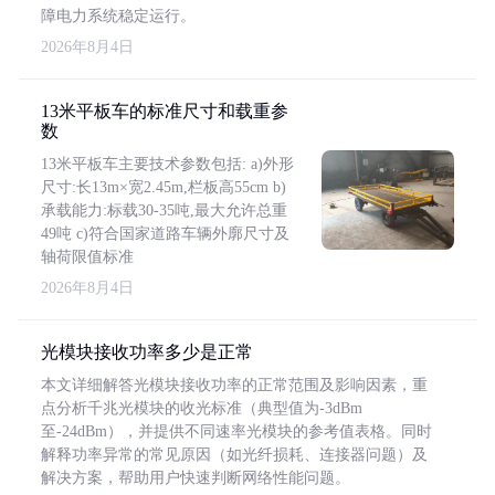
障电力系统稳定运行。
2026年8月4日
13米平板车的标准尺寸和载重参
数
13米平板车主要技术参数包括: a)外形
尺寸:长13m×宽2.45m,栏板高55cm b)
承载能力:标载30-35吨,最大允许总重
49吨 c)符合国家道路车辆外廓尺寸及
轴荷限值标准
2026年8月4日
光模块接收功率多少是正常
本文详细解答光模块接收功率的正常范围及影响因素，重
点分析千兆光模块的收光标准（典型值为-3dBm
至-24dBm），并提供不同速率光模块的参考值表格。同时
解释功率异常的常见原因（如光纤损耗、连接器问题）及
解决方案，帮助用户快速判断网络性能问题。