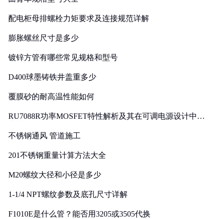
配电柜母排螺栓力矩要求及连接规范详解
膨胀螺丝尺寸是多少
镀锌方管有哪些常见规格和型号
D400球墨铸铁井盖重多少
覆膜砂的耐高温性能如何
RU7088R功率MOSFET特性解析及其在可调电源设计中的
实践
不锈钢通风 管道施工
201不锈钢重量计算方法大全
M20螺纹大径和小径是多少
1-1/4 NPT螺纹参数及底孔尺寸详解
F1010E是什么管？能否用3205或3505代换