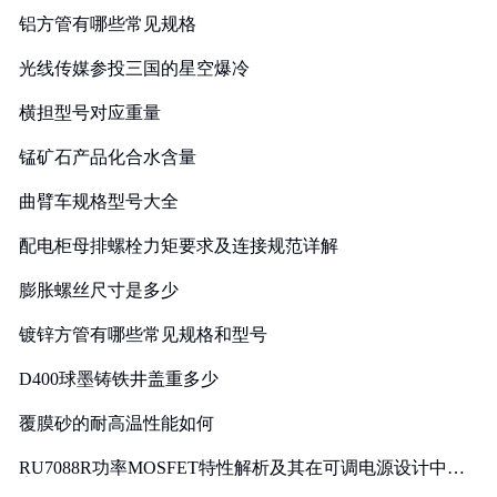
铝方管有哪些常见规格
光线传媒参投三国的星空爆冷
横担型号对应重量
锰矿石产品化合水含量
曲臂车规格型号大全
配电柜母排螺栓力矩要求及连接规范详解
膨胀螺丝尺寸是多少
镀锌方管有哪些常见规格和型号
D400球墨铸铁井盖重多少
覆膜砂的耐高温性能如何
RU7088R功率MOSFET特性解析及其在可调电源设计中的
实践