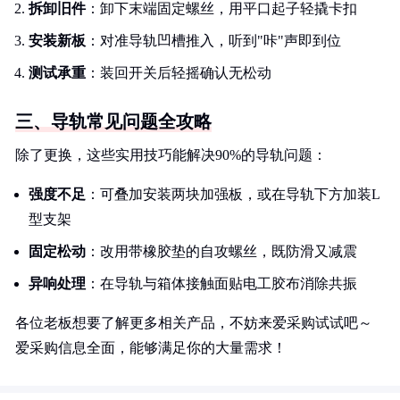
拆卸旧件
：卸下末端固定螺丝，用平口起子轻撬卡扣
安装新板
：对准导轨凹槽推入，听到"咔"声即到位
测试承重
：装回开关后轻摇确认无松动
三、导轨常见问题全攻略
除了更换，这些实用技巧能解决90%的导轨问题：
强度不足
：可叠加安装两块加强板，或在导轨下方加装L
型支架
固定松动
：改用带橡胶垫的自攻螺丝，既防滑又减震
异响处理
：在导轨与箱体接触面贴电工胶布消除共振
各位老板想要了解更多相关产品，不妨来爱采购试试吧～
爱采购信息全面，能够满足你的大量需求！