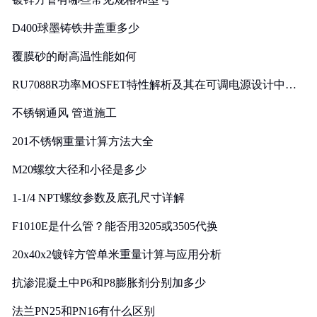
D400球墨铸铁井盖重多少
覆膜砂的耐高温性能如何
RU7088R功率MOSFET特性解析及其在可调电源设计中的
实践
不锈钢通风 管道施工
201不锈钢重量计算方法大全
M20螺纹大径和小径是多少
1-1/4 NPT螺纹参数及底孔尺寸详解
F1010E是什么管？能否用3205或3505代换
20x40x2镀锌方管单米重量计算与应用分析
抗渗混凝土中P6和P8膨胀剂分别加多少
法兰PN25和PN16有什么区别