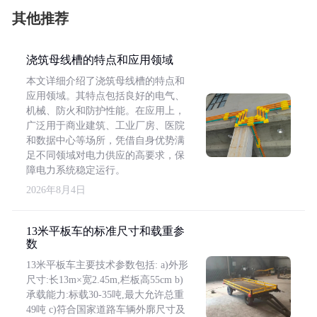
其他推荐
浇筑母线槽的特点和应用领域
本文详细介绍了浇筑母线槽的特点和
应用领域。其特点包括良好的电气、
机械、防火和防护性能。在应用上，
广泛用于商业建筑、工业厂房、医院
和数据中心等场所，凭借自身优势满
足不同领域对电力供应的高要求，保
障电力系统稳定运行。
2026年8月4日
13米平板车的标准尺寸和载重参
数
13米平板车主要技术参数包括: a)外形
尺寸:长13m×宽2.45m,栏板高55cm b)
承载能力:标载30-35吨,最大允许总重
49吨 c)符合国家道路车辆外廓尺寸及