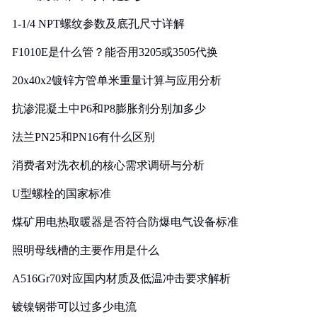
1-1/4 NPT螺纹参数及底孔尺寸详解
F1010E是什么管？能否用3205或3505代换
20x40x2镀锌方管单米重量计算与应用分析
抗渗混凝土中P6和P8膨胀剂分别加多少
法兰PN25和PN16有什么区别
消费者对洗衣机的核心需求调研与分析
U型螺栓的国家标准
煤矿用电热取暖器是否符合防爆电气设备标准
照明母线槽的主要作用是什么
A516Gr70对应国内材质及低温冲击要求解析
镀镍钢带可以过多少电流