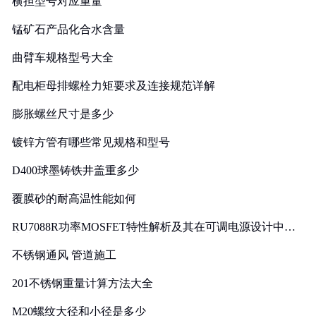
横担型号对应重量
锰矿石产品化合水含量
曲臂车规格型号大全
配电柜母排螺栓力矩要求及连接规范详解
膨胀螺丝尺寸是多少
镀锌方管有哪些常见规格和型号
D400球墨铸铁井盖重多少
覆膜砂的耐高温性能如何
RU7088R功率MOSFET特性解析及其在可调电源设计中的
实践
不锈钢通风 管道施工
201不锈钢重量计算方法大全
M20螺纹大径和小径是多少